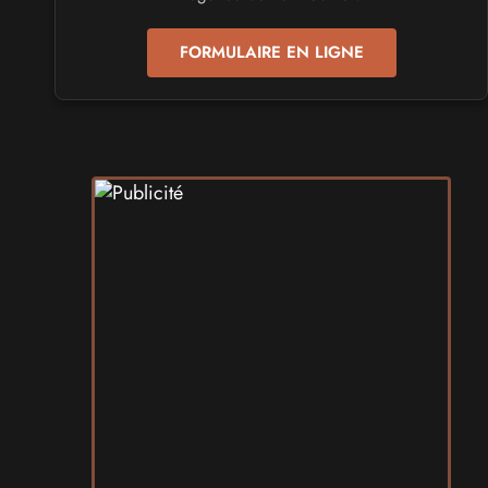
les 24 et 25 avril 2027 - à Toulon
FORMULAIRE EN LIGNE
SALONS & CONVENTIONS GEEKS
Play Azur Festival 2027
les 17 et 18 avril 2027 - à Nice
SALONS & CONVENTIONS GEEKS
Art To Play 2026
les 14 et 15 novembre 2026 - à Nantes
VIDES GRENIERS, BROCANTES
Broc'Land Geek Reims 2026
le 27 septembre 2026 - à Reims
CULTURE JAPONAISE ET OTAKU
MangAnime 2026
le 8 novembre 2026 - à Morcenx