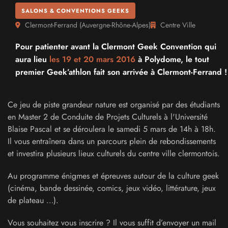
SALONS & CONVENTIONS GEEKS
Clermont-Ferrand
(
Auvergne-Rhône-Alpes
)
Centre Ville
Pour patienter avant la Clermont Geek Convention qui
aura lieu
les 19 et
20 mars 2016
à Polydome, le tout
premier Geek’athlon fait son arrivée à Clermont-Ferrand !
Ce jeu de piste grandeur nature est organisé par des étudiants
en Master 2 de Conduite de Projets Culturels à l'Université
Blaise Pascal et se déroulera le samedi 5 mars de 14h à 18h.
Il vous entraînera dans un parcours plein de rebondissements
et investira plusieurs lieux culturels du centre ville clermontois.
Au programme énigmes et épreuves autour de la culture geek
(cinéma, bande dessinée, comics, jeux vidéo, littérature, jeux
de plateau …).
Vous souhaitez vous inscrire ? Il vous suffit d’envoyer un mail