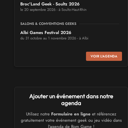
Broc'Land Geek - Soultz 2026
le 20 septembre 2026 - à Soultz-Haut-Rhin
SALONS & CONVENTIONS GEEKS
Albi Games Festival 2026
du 31 octobre au 1 novembre 2026 - à Albi
SALONS & CONVENTIONS GEEKS
VOIR L'AGENDA
Virtual Calais - salon du jeu vidéo et des loisirs
numériques 2026
les 3 et 4 octobre 2026 - à Calais
SALONS & CONVENTIONS GEEKS
Ajouter un événement dans notre
Trolls et Légendes 2027
du 26 au 28 mars 2027 - à Mons
agenda
Utilisez notre
Formulaire en ligne
et référencez
CULTURE JAPONAISE ET OTAKU
gratuitement votre événement geek ou jeu vidéo dans
Mang'Azur 2027
l'agenda de Rom Game !