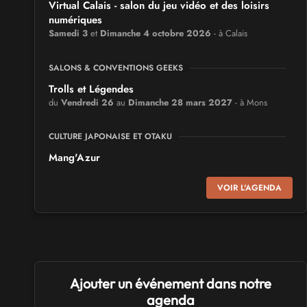
Virtual Calais - salon du jeu vidéo et des loisirs
numériques
Samedi 3
et
Dimanche 4 octobre 2026
- à Calais
SALONS & CONVENTIONS GEEKS
Trolls et Légendes
du
Vendredi 26
au
Dimanche 28 mars 2027
- à Mons
CULTURE JAPONAISE ET OTAKU
Mang'Azur
Samedi 24
et
Dimanche 25 avril 2027
- à Toulon
VOIR L'AGENDA
SALONS & CONVENTIONS GEEKS
Play Azur Festival
Samedi 17
et
Dimanche 18 avril 2027
- à Nice
SALONS & CONVENTIONS GEEKS
Ajouter un événement dans notre
Art To Play
agenda