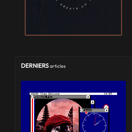
SALONS & CONVENTIONS GEEKS
GeekNIID
Samedi 19
et
Dimanche 20 septembre 2026
- à Grigny
SALONS & CONVENTIONS GEEKS
Japan Manga Wave Colmar
Samedi 19
et
Dimanche 20 septembre 2026
- à Colmar
DERNIERS
articles
SALONS & CONVENTIONS GEEKS
Terra Mimbusia
Samedi 3
et
Dimanche 4 octobre 2026
- à Nègrepelisse
SALONS & CONVENTIONS GEEKS
Cidre et Dragon
Samedi 19
et
Dimanche 20 septembre 2026
- à Merville-
Franceville-Plage