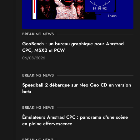
SALONS & CONVENTIONS GEEKS
Manga Sci-fi Days Romorantin
du
Samedi 3
au
Samedi 3 octobre 2026
- à Romorantin-
Lanthenay
BREAKING NEWS
GeoBench : un bureau graphique pour Amstrad
CPC, MSX2 et PCW
06/08/2026
BREAKING NEWS
Speedball 2 débarque sur Neo Geo CD en version
beta
BREAKING NEWS
Émulateurs Amstrad CPC : panorama d'une scène
en pleine effervescence
BREAKING NEWS