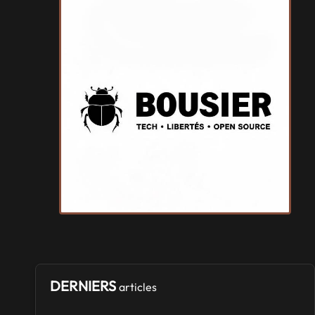
Japan Manga Wave Colmar
Samedi 19
et
Dimanche 20 septembre 2026
- à Colmar
SALONS & CONVENTIONS GEEKS
Terra Mimbusia
Samedi 3
et
Dimanche 4 octobre 2026
- à Nègrepelisse
SALONS & CONVENTIONS GEEKS
Cidre et Dragon
Samedi 19
et
Dimanche 20 septembre 2026
- à Merville-
Franceville-Plage
SALONS & CONVENTIONS GEEKS
Manga Sci-fi Days Romorantin
du
Samedi 3
au
Samedi 3 octobre 2026
- à Romorantin-
Lanthenay
DERNIERS
articles
SALONS & CONVENTIONS GEEKS