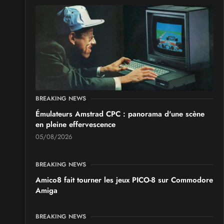
Boc'N'Geek
Samedi 26
et
Dimanche 27 septembre 2026
- à Bressuire
SALONS & CONVENTIONS GEEKS
Saint Sul'Play
Samedi 19
et
Dimanche 20 septembre 2026
- à Saint-
Sulpice
SALONS & CONVENTIONS GEEKS
BREAKING NEWS
Chibi Manga
Émulateurs Amstrad CPC : panorama d'une scène
Samedi 17
et
Dimanche 18 octobre 2026
- à Sury-le-
en pleine effervescence
Comtal
05/08/2026
BREAKING NEWS
Amico8 fait tourner les jeux PICO-8 sur Commodore
Amiga
BREAKING NEWS