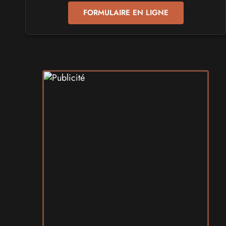
FORMULAIRE EN LIGNE
SALONS & CONVENTIONS GEEKS
Play Azur Festival 2027
les 17 et 18 avril 2027 - à Nice
SALONS & CONVENTIONS GEEKS
Art To Play 2026
les 14 et 15 novembre 2026 - à Nantes
VIDES GRENIERS, BROCANTES
Broc'Land Geek Reims 2026
le 27 septembre 2026 - à Reims
CULTURE JAPONAISE ET OTAKU
MangAnime 2026
le 8 novembre 2026 - à Morcenx
SALONS & CONVENTIONS GEEKS