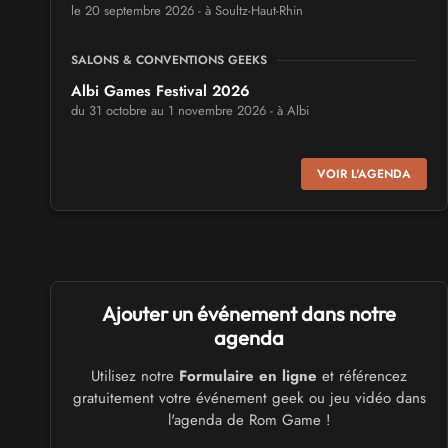
le 20 septembre 2026 - à Soultz-Haut-Rhin
SALONS & CONVENTIONS GEEKS
Albi Games Festival 2026
du 31 octobre au 1 novembre 2026 - à Albi
SALONS & CONVENTIONS GEEKS
VOIR L'AGENDA
Virtual Calais - salon du jeu vidéo et des loisirs
numériques 2026
les 3 et 4 octobre 2026 - à Calais
SALONS & CONVENTIONS GEEKS
Ajouter un événement dans notre
Trolls et Légendes 2027
du 26 au 28 mars 2027 - à Mons
agenda
Utilisez notre
Formulaire en ligne
et référencez
CULTURE JAPONAISE ET OTAKU
gratuitement votre événement geek ou jeu vidéo dans
Mang'Azur 2027
l'agenda de Rom Game !
les 24 et 25 avril 2027 - à Toulon