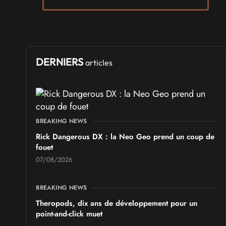
Arcadia GeekFest 2026
les 17 et 18 octobre 2026 - à Arques
SALONS & CONVENTIONS GEEKS
Ponta Geek 2026
DERNIERS
articles
les 19 et 20 septembre 2026 - à Pontarlier
SALONS & CONVENTIONS GEEKS
GeekNIID 2026
BREAKING NEWS
les 19 et 20 septembre 2026 - à Grigny
Rick Dangerous DX : la Neo Geo prend un coup de
fouet
SALONS & CONVENTIONS GEEKS
07/08/2026
Japan Manga Wave Colmar 2026
les 19 et 20 septembre 2026 - à Colmar
BREAKING NEWS
Theropods, dix ans de développement pour un
point-and-click muet