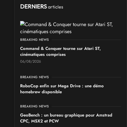
Ponta Geek 2026
DERNIERS
articles
les 19 et 20 septembre 2026 - à Pontarlier
SALONS & CONVENTIONS GEEKS
GeekNIID 2026
BREAKING NEWS
les 19 et 20 septembre 2026 - à Grigny
Command & Conquer tourne sur Atari ST,
cinématiques comprises
SALONS & CONVENTIONS GEEKS
06/08/2026
Japan Manga Wave Colmar 2026
les 19 et 20 septembre 2026 - à Colmar
BREAKING NEWS
RoboCop enfin sur Mega Drive : une démo
homebrew disponible
BREAKING NEWS
GeoBench : un bureau graphique pour Amstrad
CPC, MSX2 et PCW