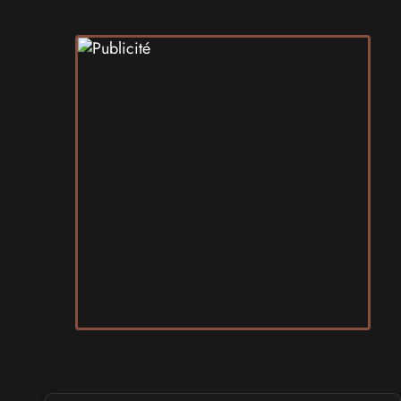
SALONS & CONVENTIONS GEEKS
Art To Play 2026
les 14 et 15 novembre 2026 - à Nantes
VIDES GRENIERS, BROCANTES
Broc'Land Geek Reims 2026
le 27 septembre 2026 - à Reims
CULTURE JAPONAISE ET OTAKU
MangAnime 2026
le 8 novembre 2026 - à Morcenx
SALONS & CONVENTIONS GEEKS
Arcadia GeekFest 2026
les 17 et 18 octobre 2026 - à Arques
SALONS & CONVENTIONS GEEKS