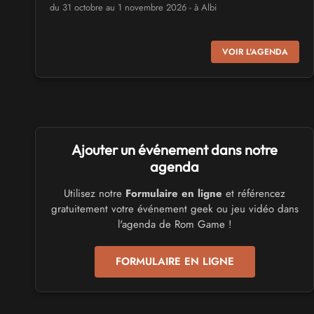
du 31 octobre au 1 novembre 2026 - à Albi
SALONS & CONVENTIONS GEEKS
VOIR L'AGENDA
Virtual Calais - salon du jeu vidéo et des loisirs
numériques 2026
les 3 et 4 octobre 2026 - à Calais
SALONS & CONVENTIONS GEEKS
Ajouter un événement dans notre
Trolls et Légendes 2027
du 26 au 28 mars 2027 - à Mons
agenda
Utilisez notre
Formulaire en ligne
et référencez
CULTURE JAPONAISE ET OTAKU
gratuitement votre événement geek ou jeu vidéo dans
Mang'Azur 2027
l'agenda de Rom Game !
les 24 et 25 avril 2027 - à Toulon
FORMULAIRE EN LIGNE
SALONS & CONVENTIONS GEEKS
Play Azur Festival 2027
les 17 et 18 avril 2027 - à Nice