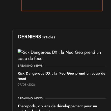
SALONS & CONVENTIONS GEEKS
Arcadia GeekFest 2026
les 17 et 18 octobre 2026 - à Arques
SALONS & CONVENTIONS GEEKS
Ponta Geek 2026
DERNIERS
articles
les 19 et 20 septembre 2026 - à Pontarlier
SALONS & CONVENTIONS GEEKS
GeekNIID 2026
BREAKING NEWS
les 19 et 20 septembre 2026 - à Grigny
Rick Dangerous DX : la Neo Geo prend un coup de
fouet
SALONS & CONVENTIONS GEEKS
07/08/2026
Japan Manga Wave Colmar 2026
les 19 et 20 septembre 2026 - à Colmar
BREAKING NEWS
Theropods, dix ans de développement pour un