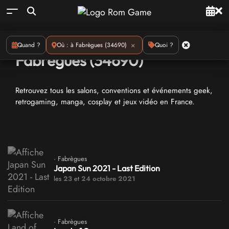
Conventions geeks : à
×
Quand ?
Où : à Fabrègues (34690)
Quoi ?
Fabrègues (34690)
Retrouvez tous les salons, conventions et événements geek,
retrogaming, manga, cosplay et jeux vidéo en France.
· Fabrègues
Japan Sun 2021 - Last Edition
les
23
et
24 octobre 2021
· Fabrègues