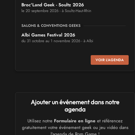
Broc'Land Geek - Soultz 2026
le 20 septembre 2026 - à Soultz-Haut-Rhin
SALONS & CONVENTIONS GEEKS
Albi Games Festival 2026
du 31 octobre au 1 novembre 2026 - à Albi
SALONS & CONVENTIONS GEEKS
VOIR L'AGENDA
Virtual Calais - salon du jeu vidéo et des loisirs
numériques 2026
les 3 et 4 octobre 2026 - à Calais
SALONS & CONVENTIONS GEEKS
Ajouter un événement dans notre
Trolls et Légendes 2027
du 26 au 28 mars 2027 - à Mons
agenda
Utilisez notre
Formulaire en ligne
et référencez
CULTURE JAPONAISE ET OTAKU
gratuitement votre événement geek ou jeu vidéo dans
Mang'Azur 2027
l'agenda de Rom Game !