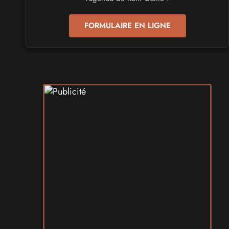
les 24 et 25 avril 2027 - à Toulon
FORMULAIRE EN LIGNE
SALONS & CONVENTIONS GEEKS
Play Azur Festival 2027
les 17 et 18 avril 2027 - à Nice
SALONS & CONVENTIONS GEEKS
Art To Play 2026
les 14 et 15 novembre 2026 - à Nantes
VIDES GRENIERS, BROCANTES
Broc'Land Geek Reims 2026
le 27 septembre 2026 - à Reims
CULTURE JAPONAISE ET OTAKU
MangAnime 2026
le 8 novembre 2026 - à Morcenx