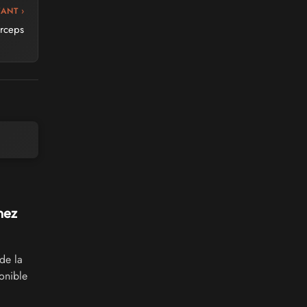
VANT ›
rceps
hez
de la
onible