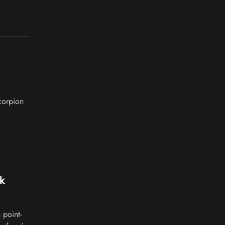
corpion
k
 point-