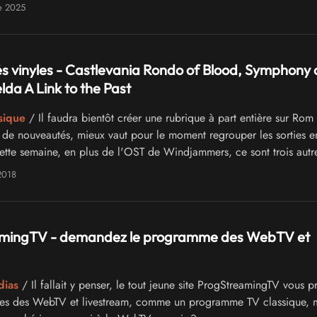
e 2025
 vinyles - Castlevania Rondo of Blood, Symphony 
lda A Link to the Past
sique
/ Il faudra bientôt créer une rubrique à part entière sur Ro
 de nouveautés, mieux vaut pour le moment regrouper les sorties e
 Cette semaine, en plus de l'OST de Windjammers, ce sont trois autr
nt été annoncées : A Link To The Past version synthé, Castlevania R
2018
phony of the Night
mingTV - demandez le programme des WebTV et
dias
/ Il fallait y penser, le tout jeune site ProgStreamingTV vous 
es des WebTV et livestream, comme un programme TV classique, 