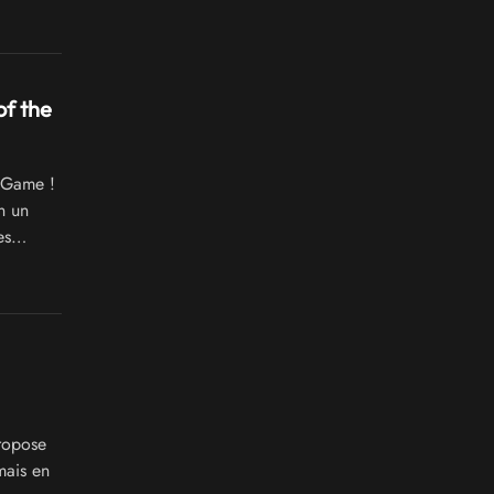
of the
m Game !
n un
es
ondo of
propose
mais en