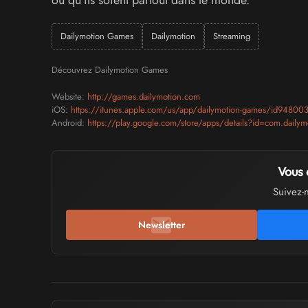
où qu’ils soient partout dans le monde.
Dailymotion Games
Dailymotion
Streaming
Découvrez Dailymotion Games
Website:
http://games.dailymotion.com
iOS:
https://itunes.apple.com/us/app/dailymotion-games/id94800
Android:
https://play.google.com/store/apps/details?id=com.daily
Vous 
Suivez-
Newsletter