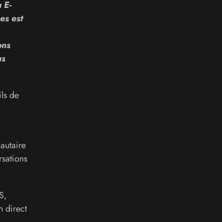
 E-
es est
ons
us
ils de
autaire
sations
S,
n direct