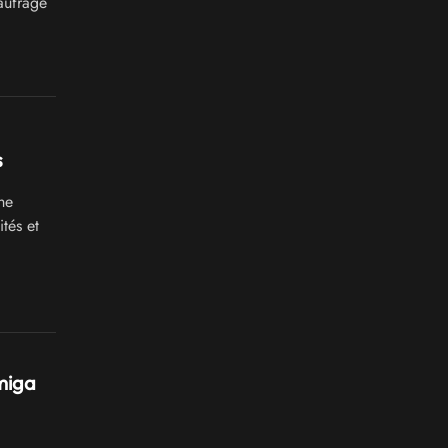
naufragé
s
he
tés et
miga