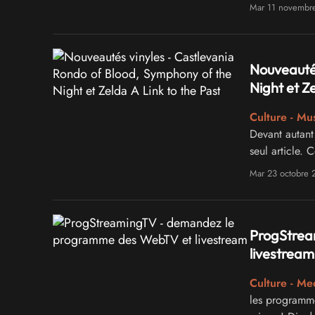
Mar 11 novembr
Nouveautés
Night et Ze
Culture - Mu
Devant autant
seul article.
sorties qui o
Mar 23 octobre 
Blood et Sym
ProgStrea
livestream
Culture - Me
les programm