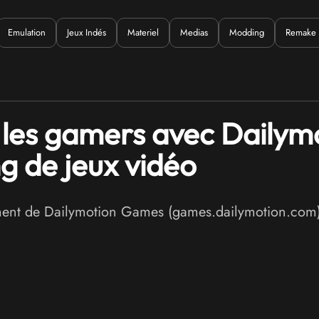
Emulation
Jeux Indés
Materiel
Medias
Modding
Remake
uoi ?
 les gamers avec Daily
g de jeux vidéo
ment de Dailymotion Games (games.dailymotion.com),