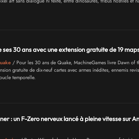
ixel art sans dialogue ni texte, entre dinosaures, tribus hostiles et 
 ses 30 ans avec une extension gratuite de 19 map
Quake
/ Pour les 30 ans de Quake, MachineGames livre Dawn of t
sion gratuite de dix-neuf cartes avec armes inédites, ennemis revisi
boucle temporelle.
er : un F-Zero nerveux lancé à pleine vitesse sur A