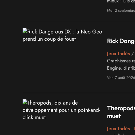
mieux ! Dis d
Mer 2 septembr
Rick Dange
Jeux Indés
/ 
Graphismes re
Engine, distrib
Ven 7 août 2026
Theropods,
muet
Jeux Indés - 