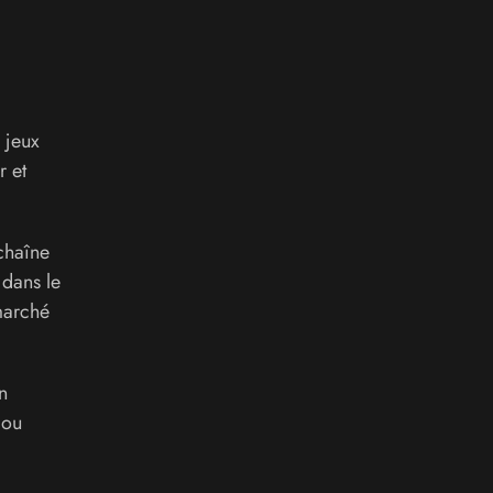
 jeux
r et
chaîne
dans le
marché
n
 ou