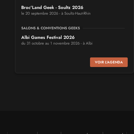
Broc'Land Geek - Soultz 2026
le 20 septembre 2026 - à Soultz-Haut-Rhin
SALONS & CONVENTIONS GEEKS
Albi Games Festival 2026
du 31 octobre au 1 novembre 2026 - à Albi
SALONS & CONVENTIONS GEEKS
VOIR L'AGENDA
Virtual Calais - salon du jeu vidéo et des loisirs
numériques 2026
les 3 et 4 octobre 2026 - à Calais
SALONS & CONVENTIONS GEEKS
Trolls et Légendes 2027
du 26 au 28 mars 2027 - à Mons
CULTURE JAPONAISE ET OTAKU
Mang'Azur 2027