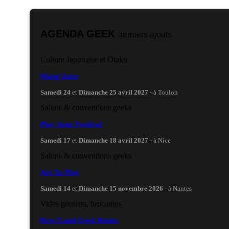
AGENDA GEEK
derniers ajouts
Culture Japonaise et Otaku
Mang'Azur
Samedi 24
et
Dimanche 25 avril 2027
- à Toulon
Salons & conventions geeks
Play Azur Festival
Samedi 17
et
Dimanche 18 avril 2027
- à Nice
Salons & conventions geeks
Art To Play
Samedi 14
et
Dimanche 15 novembre 2026
- à Nantes
Vides greniers, brocantes
Broc'Land Geek Reims