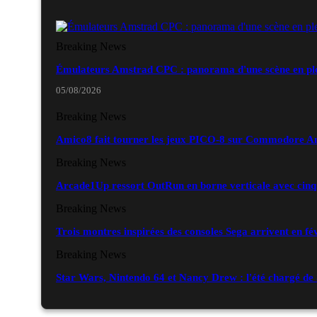
Breaking News
Émulateurs Amstrad CPC : panorama d'une scène en ple
05/08/2026
Breaking News
Amico8 fait tourner les jeux PICO-8 sur Commodore 
Breaking News
Arcade1Up ressort OutRun en borne verticale avec cinq
Breaking News
Trois montres inspirées des consoles Sega arrivent en fé
Breaking News
Star Wars, Nintendo 64 et Nancy Drew : l'été chargé