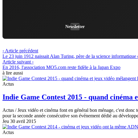
Newsletter
‹ Article précédent
Le 23 juin 1912 naissait Alan Turing, père de la science informatiqu
Article suivant ›
En 2016, l'association MO5.com reste fidèle à la Japan Expo
à lire aussi
Actus
Indie Game Contest 2015 - quand cinéma et
Actus
/ Jeux vidéo et cinéma font en général bon ménage, c'est donc t
pour la seconde année consécutive son événement dédié au développe
Jeu 30 avril 2015
Actus