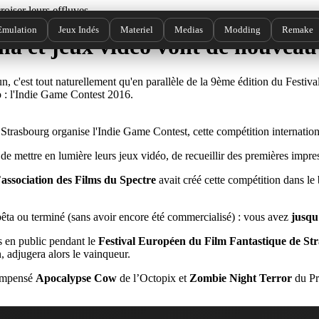
Emulation
Jeux Indés
Materiel
Medias
Modding
Remake
?
a et jeux vidéo vont de nouveau c
'est tout naturellement qu'en parallèle de la 9ème édition du Festival
 : l'Indie Game Contest 2016.
Strasbourg organise l'Indie Game Contest, cette compétition internatio
e mettre en lumière leurs jeux vidéo, de recueillir des premières impre
’
association des Films du Spectre
avait créé cette compétition dans le
 bêta ou terminé (sans avoir encore été commercialisé) : vous avez
jusqu'
es en public pendant le
Festival Européen du Film Fantastique de S
, adjugera alors le vainqueur.
compensé
Apocalypse Cow
de l’Octopix et
Zombie Night Terror
du Pr