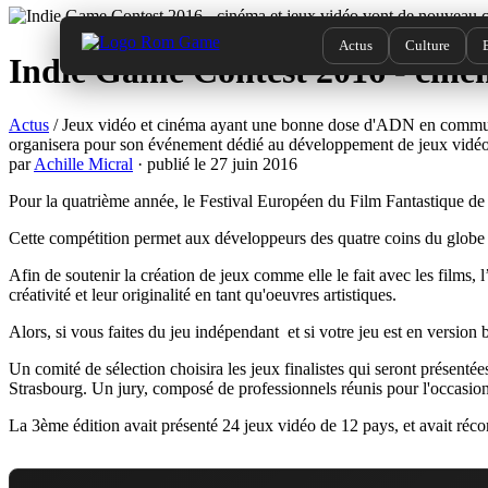
Actus
Culture
Quand ?
Où ?
Quoi 
Indie Game Contest 2016 - ciném
Actus
/ Jeux vidéo et cinéma ayant une bonne dose d'ADN en commun, c
organisera pour son événement dédié au développement de jeux vidéo
par
Achille Micral
· publié le 27 juin 2016
Pour la quatrième année, le Festival Européen du Film Fantastique de 
Cette compétition permet aux développeurs des quatre coins du globe d
Afin de soutenir la création de jeux comme elle le fait avec les films, l
créativité et leur originalité en tant qu'oeuvres artistiques.
Alors, si vous faites du jeu indépendant et si votre jeu est en version
Un comité de sélection choisira les jeux finalistes qui seront présenté
Strasbourg. Un jury, composé de professionnels réunis pour l'occasion
La 3ème édition avait présenté 24 jeux vidéo de 12 pays, et avait ré