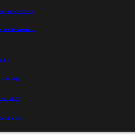
ine effervescence
Amiga
 jeux Sega
vrier 2027
 de ScummVM