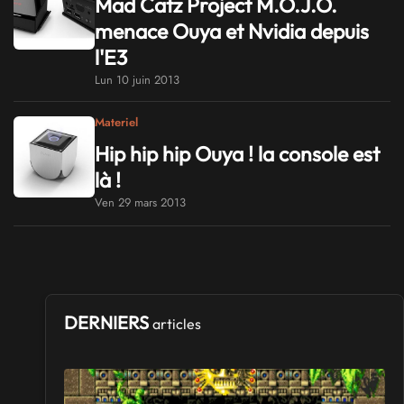
Mad Catz Project M.O.J.O.
menace Ouya et Nvidia depuis
l'E3
Lun 10 juin 2013
Materiel
Hip hip hip Ouya ! la console est
là !
Ven 29 mars 2013
DERNIERS
articles