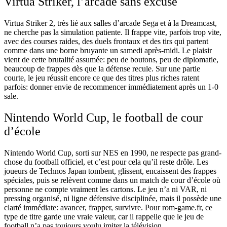
Virtua Striker, l’arcade sans excuse
Virtua Striker 2, très lié aux salles d’arcade Sega et à la Dreamcast,
ne cherche pas la simulation patiente. Il frappe vite, parfois trop vite,
avec des courses raides, des duels frontaux et des tirs qui partent
comme dans une borne bruyante un samedi après-midi. Le plaisir
vient de cette brutalité assumée: peu de boutons, peu de diplomatie,
beaucoup de frappes dès que la défense recule. Sur une partie
courte, le jeu réussit encore ce que des titres plus riches ratent
parfois: donner envie de recommencer immédiatement après un 1-0
sale.
Nintendo World Cup, le football de cour
d’école
Nintendo World Cup, sorti sur NES en 1990, ne respecte pas grand-
chose du football officiel, et c’est pour cela qu’il reste drôle. Les
joueurs de Technos Japan tombent, glissent, encaissent des frappes
spéciales, puis se relèvent comme dans un match de cour d’école où
personne ne compte vraiment les cartons. Le jeu n’a ni VAR, ni
pressing organisé, ni ligne défensive disciplinée, mais il possède une
clarté immédiate: avancer, frapper, survivre. Pour rom-game.fr, ce
type de titre garde une vraie valeur, car il rappelle que le jeu de
football n’a pas toujours voulu imiter la télévision.