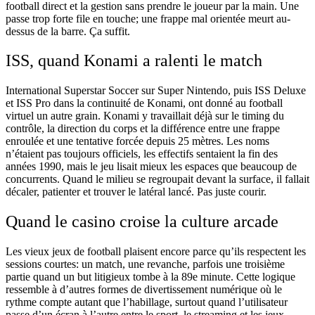
football direct et la gestion sans prendre le joueur par la main. Une
passe trop forte file en touche; une frappe mal orientée meurt au-
dessus de la barre. Ça suffit.
ISS, quand Konami a ralenti le match
International Superstar Soccer sur Super Nintendo, puis ISS Deluxe
et ISS Pro dans la continuité de Konami, ont donné au football
virtuel un autre grain. Konami y travaillait déjà sur le timing du
contrôle, la direction du corps et la différence entre une frappe
enroulée et une tentative forcée depuis 25 mètres. Les noms
n’étaient pas toujours officiels, les effectifs sentaient la fin des
années 1990, mais le jeu lisait mieux les espaces que beaucoup de
concurrents. Quand le milieu se regroupait devant la surface, il fallait
décaler, patienter et trouver le latéral lancé. Pas juste courir.
Quand le casino croise la culture arcade
Les vieux jeux de football plaisent encore parce qu’ils respectent les
sessions courtes: un match, une revanche, parfois une troisième
partie quand un but litigieux tombe à la 89e minute. Cette logique
ressemble à d’autres formes de divertissement numérique où le
rythme compte autant que l’habillage, surtout quand l’utilisateur
passe d’un écran à l’autre entre le sport, le streaming et les jeux