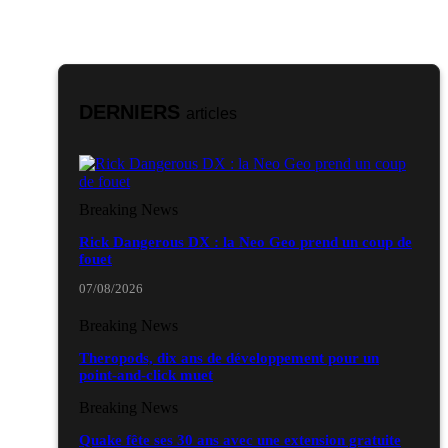
DERNIERS
articles
Breaking News
Rick Dangerous DX : la Neo Geo prend un coup de
fouet
07/08/2026
Breaking News
Theropods, dix ans de développement pour un
point-and-click muet
Breaking News
Quake fête ses 30 ans avec une extension gratuite