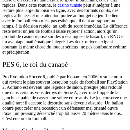
rapides. Dans cette routine, le
casino tunisie
peut s’intégrer à une
lecture plus large du loisir en ligne, avec des formats courts, des
règles affichées et une attention portée au budget de jeu. Le lien
avec le football rétro n’est pas esthétique; il tient au rapport au
temps, à la décision rapide, au goût du score immédiat. La différence
reste nette: un jeu de football laisse rejouer l’action, alors qu’un
produit de casino repose sur des mécaniques de hasard, un RNG et
un avantage mathématique intégré. Les deux univers exigent
pourtant la même chose du joueur sérieux: ne pas confondre rythme
et précipitation.
PES 6, le roi du canapé
Pro Evolution Soccer 6, publié par Konami en 2006, reste le nom
qui revient le plus souvent lorsqu'on parle de football sur PlayStation
2. Adriano est devenu une légende de salon, presque plus redouté
que dans certains vrais derbys de Serie A, avec une frappe de la
gauche capable de casser une soirée entre amis. Le jeu conserve une
qualité rare: il accepte le désordre sans devenir absurde. Un ballon
contré peut créer une occasion ; un défenseur mal orienté ouvre
l’axe ; un pressing déclenché trop tôt laisse 20 mètres dans le dos.
C’est encore du football.