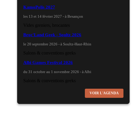
KamoPolis 2027
les 13 et 14 février 2027 - à Besançon
Vides greniers, brocantes
Broc'Land Geek - Soultz 2026
le 20 septembre 2026 - à Soultz-Haut-Rhin
Salons & conventions geeks
Albi Games Festival 2026
du 31 octobre au 1 novembre 2026 - à Albi
Salons & conventions geeks
Virtual Calais - salon du jeu vidéo et des loisirs
VOIR L'AGENDA
numériques 2026
les 3 et 4 octobre 2026 - à Calais
Salons & conventions geeks
Trolls et Légendes 2027