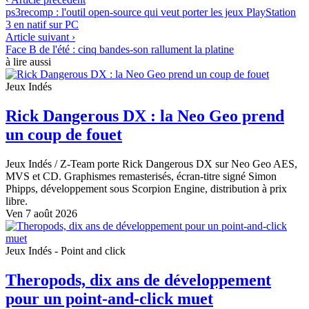
ps3recomp : l'outil open-source qui veut porter les jeux PlayStation
3 en natif sur PC
Article suivant ›
Face B de l'été : cinq bandes-son rallument la platine
à lire aussi
Jeux Indés
Rick Dangerous DX : la Neo Geo prend
un coup de fouet
Jeux Indés
/ Z-Team porte Rick Dangerous DX sur Neo Geo AES,
MVS et CD. Graphismes remasterisés, écran-titre signé Simon
Phipps, développement sous Scorpion Engine, distribution à prix
libre.
Ven 7 août 2026
Jeux Indés - Point and click
Theropods, dix ans de développement
pour un point-and-click muet