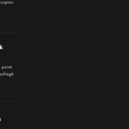
corpion
k
 point-
naufragé
s