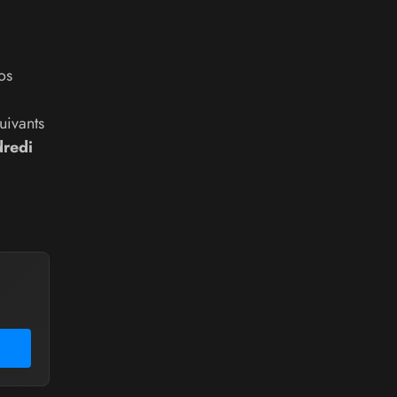
os
uivants
dredi