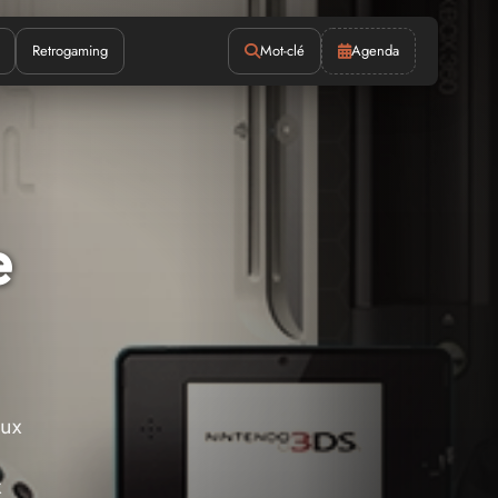
Retrogaming
Mot-clé
Agenda
e
aux
x