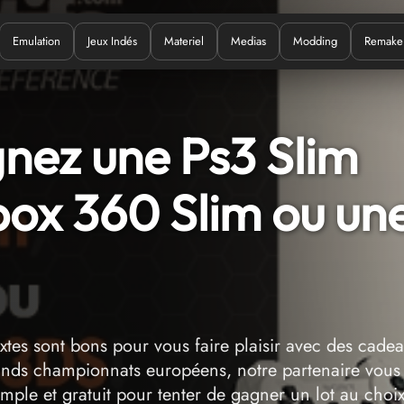
Emulation
Jeux Indés
Materiel
Medias
Modding
Remake
Quoi ?
nez une Ps3 Slim
box 360 Slim ou un
extes sont bons pour vous faire plaisir avec des cade
grands championnats européens, notre partenaire vous
mple et gratuit pour tenter de gagner un lot au choi