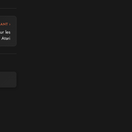
VANT ›
ur les
 Atari