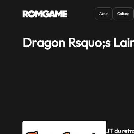
Actus
Culture
Quand ?
Où ?
Dragon Rsquo;s Lai
JT du retr