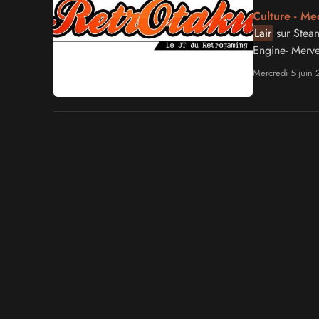
Culture - Me
Lair
sur Steam
Engine- Merve
2019 sur …
Mercredi 5 juin 