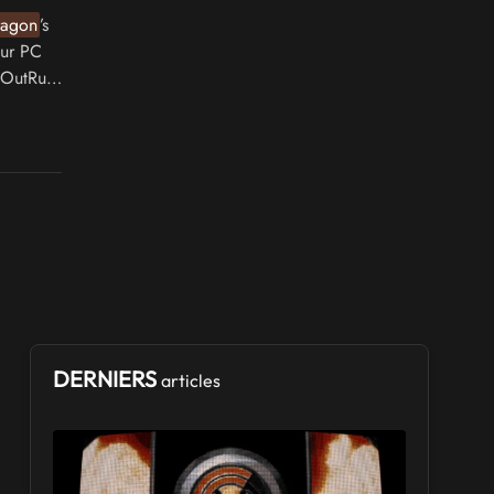
ragon
’s
sur PC
t OutRun
DERNIERS
articles