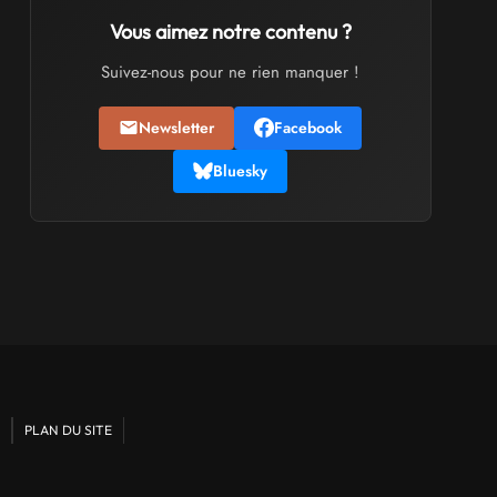
Trolls et Légendes 2027
Vous aimez notre contenu ?
du 26 au 28 mars 2027 - à Mons
Suivez-nous pour ne rien manquer !
CULTURE JAPONAISE ET OTAKU
Newsletter
Facebook
Mang'Azur 2027
les 24 et 25 avril 2027 - à Toulon
Bluesky
SALONS & CONVENTIONS GEEKS
Play Azur Festival 2027
les 17 et 18 avril 2027 - à Nice
SALONS & CONVENTIONS GEEKS
Art To Play 2026
les 14 et 15 novembre 2026 - à Nantes
PLAN DU SITE
VIDES GRENIERS, BROCANTES
Broc'Land Geek Reims 2026