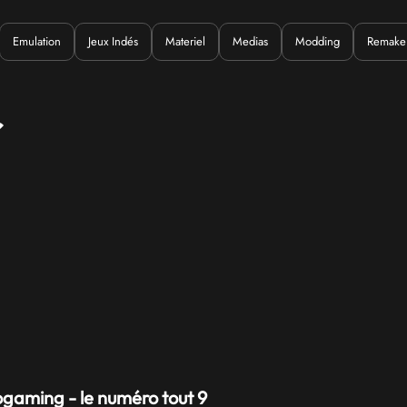
Emulation
Jeux Indés
Materiel
Medias
Modding
Remake
Quoi ?
r
ogaming - le numéro tout 9