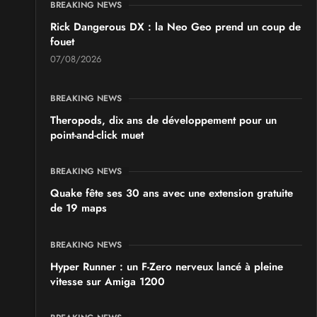
BREAKING NEWS
les 19 et 20 septembre 2026 - à Grigny
Rick Dangerous DX : la Neo Geo prend un coup de
fouet
SALONS & CONVENTIONS GEEKS
07/08/2026
Japan Manga Wave Colmar 2026
les 19 et 20 septembre 2026 - à Colmar
BREAKING NEWS
Theropods, dix ans de développement pour un
point-and-click muet
BREAKING NEWS
Quake fête ses 30 ans avec une extension gratuite
de 19 maps
BREAKING NEWS
Hyper Runner : un F-Zero nerveux lancé à pleine
vitesse sur Amiga 1200