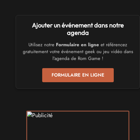
SALONS & CONVENTIONS GEEKS
Ajouter un événement dans notre
Trolls et Légendes 2027
du 26 au 28 mars 2027 - à Mons
agenda
Utilisez notre
Formulaire en ligne
et référencez
CULTURE JAPONAISE ET OTAKU
gratuitement votre événement geek ou jeu vidéo dans
Mang'Azur 2027
l'agenda de Rom Game !
les 24 et 25 avril 2027 - à Toulon
FORMULAIRE EN LIGNE
SALONS & CONVENTIONS GEEKS
Play Azur Festival 2027
les 17 et 18 avril 2027 - à Nice
SALONS & CONVENTIONS GEEKS
Art To Play 2026
les 14 et 15 novembre 2026 - à Nantes