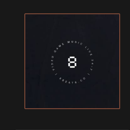
SALONS & CONVENTIONS GEEKS
Art To Play 2026
les 14 et 15 novembre 2026 - à Nantes
VIDES GRENIERS, BROCANTES
Broc'Land Geek Reims 2026
le 27 septembre 2026 - à Reims
CULTURE JAPONAISE ET OTAKU
MangAnime 2026
le 8 novembre 2026 - à Morcenx
SALONS & CONVENTIONS GEEKS
Arcadia GeekFest 2026
les 17 et 18 octobre 2026 - à Arques
SALONS & CONVENTIONS GEEKS