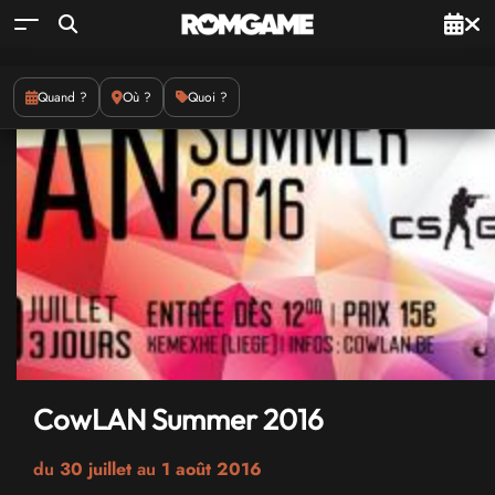
Quand ?
Où ?
Quoi ?
CowLAN Summer 2016
du
30 juillet
au
1 août 2016