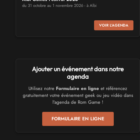
du 31 octobre au 1 novembre 2026 - à Albi
SALONS & CONVENTIONS GEEKS
VOIR L'AGENDA
Virtual Calais - salon du jeu vidéo et des loisirs
numériques 2026
les 3 et 4 octobre 2026 - à Calais
SALONS & CONVENTIONS GEEKS
Ajouter un événement dans notre
Trolls et Légendes 2027
du 26 au 28 mars 2027 - à Mons
agenda
Utilisez notre
Formulaire en ligne
et référencez
CULTURE JAPONAISE ET OTAKU
gratuitement votre événement geek ou jeu vidéo dans
Mang'Azur 2027
l'agenda de Rom Game !
les 24 et 25 avril 2027 - à Toulon
FORMULAIRE EN LIGNE
SALONS & CONVENTIONS GEEKS
Play Azur Festival 2027
les 17 et 18 avril 2027 - à Nice