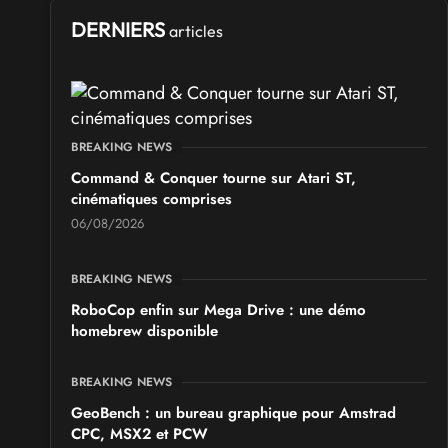
Ponta Geek 2026
DERNIERS
articles
les 19 et 20 septembre 2026 - à Pontarlier
SALONS & CONVENTIONS GEEKS
GeekNIID 2026
BREAKING NEWS
les 19 et 20 septembre 2026 - à Grigny
Command & Conquer tourne sur Atari ST,
cinématiques comprises
SALONS & CONVENTIONS GEEKS
06/08/2026
Japan Manga Wave Colmar 2026
les 19 et 20 septembre 2026 - à Colmar
BREAKING NEWS
RoboCop enfin sur Mega Drive : une démo
homebrew disponible
BREAKING NEWS
GeoBench : un bureau graphique pour Amstrad
CPC, MSX2 et PCW