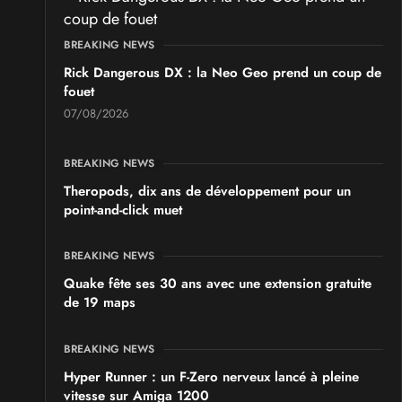
SALONS & CONVENTIONS GEEKS
GeekNIID 2026
BREAKING NEWS
les 19 et 20 septembre 2026 - à Grigny
Rick Dangerous DX : la Neo Geo prend un coup de
fouet
SALONS & CONVENTIONS GEEKS
07/08/2026
Japan Manga Wave Colmar 2026
les 19 et 20 septembre 2026 - à Colmar
BREAKING NEWS
Theropods, dix ans de développement pour un
point-and-click muet
BREAKING NEWS
Quake fête ses 30 ans avec une extension gratuite
de 19 maps
BREAKING NEWS
Hyper Runner : un F-Zero nerveux lancé à pleine
vitesse sur Amiga 1200