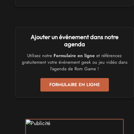
Virtual Calais - salon du jeu vidéo et des loisirs
numériques 2026
les 3 et 4 octobre 2026 - à Calais
SALONS & CONVENTIONS GEEKS
Ajouter un événement dans notre
Trolls et Légendes 2027
du 26 au 28 mars 2027 - à Mons
agenda
Utilisez notre
Formulaire en ligne
et référencez
CULTURE JAPONAISE ET OTAKU
gratuitement votre événement geek ou jeu vidéo dans
Mang'Azur 2027
l'agenda de Rom Game !
les 24 et 25 avril 2027 - à Toulon
FORMULAIRE EN LIGNE
SALONS & CONVENTIONS GEEKS
Play Azur Festival 2027
les 17 et 18 avril 2027 - à Nice
SALONS & CONVENTIONS GEEKS
Art To Play 2026
les 14 et 15 novembre 2026 - à Nantes