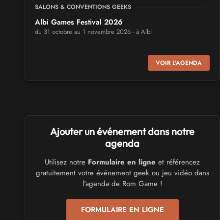
SALONS & CONVENTIONS GEEKS
Albi Games Festival 2026
du 31 octobre au 1 novembre 2026 - à Albi
SALONS & CONVENTIONS GEEKS
VOIR L'AGENDA
Virtual Calais - salon du jeu vidéo et des loisirs
numériques 2026
les 3 et 4 octobre 2026 - à Calais
SALONS & CONVENTIONS GEEKS
Ajouter un événement dans notre
Trolls et Légendes 2027
du 26 au 28 mars 2027 - à Mons
agenda
Utilisez notre
Formulaire en ligne
et référencez
CULTURE JAPONAISE ET OTAKU
gratuitement votre événement geek ou jeu vidéo dans
Mang'Azur 2027
l'agenda de Rom Game !
les 24 et 25 avril 2027 - à Toulon
FORMULAIRE EN LIGNE
SALONS & CONVENTIONS GEEKS