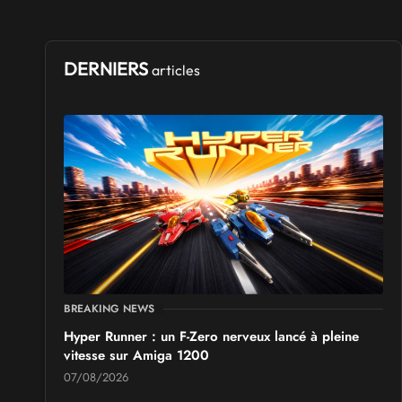
SALONS & CONVENTIONS GEEKS
Ponta Geek 2026
DERNIERS
articles
les 19 et 20 septembre 2026 - à Pontarlier
SALONS & CONVENTIONS GEEKS
GeekNIID 2026
les 19 et 20 septembre 2026 - à Grigny
SALONS & CONVENTIONS GEEKS
Japan Manga Wave Colmar 2026
les 19 et 20 septembre 2026 - à Colmar
BREAKING NEWS
Hyper Runner : un F-Zero nerveux lancé à pleine
vitesse sur Amiga 1200
07/08/2026