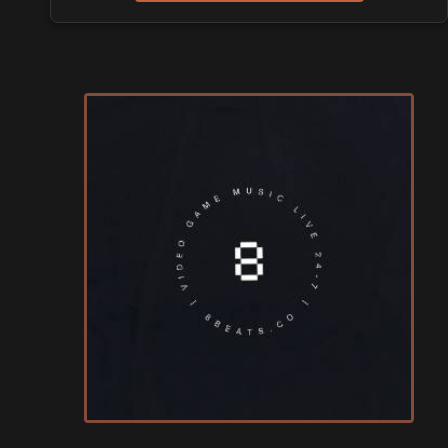
Play Azur Festival 2027
les 17 et 18 avril 2027 - à Nice
SALONS & CONVENTIONS GEEKS
Art To Play 2026
les 14 et 15 novembre 2026 - à Nantes
VIDES GRENIERS, BROCANTES
Broc'Land Geek Reims 2026
le 27 septembre 2026 - à Reims
CULTURE JAPONAISE ET OTAKU
MangAnime 2026
le 8 novembre 2026 - à Morcenx
SALONS & CONVENTIONS GEEKS
Arcadia GeekFest 2026
les 17 et 18 octobre 2026 - à Arques