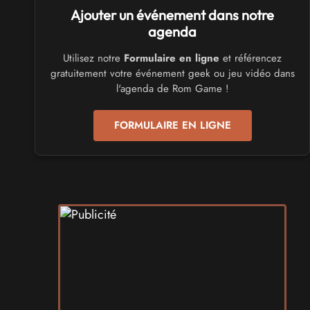
Ajouter un événement dans notre
Trolls et Légendes 2027
du 26 au 28 mars 2027 - à Mons
agenda
Utilisez notre
Formulaire en ligne
et référencez
CULTURE JAPONAISE ET OTAKU
gratuitement votre événement geek ou jeu vidéo dans
Mang'Azur 2027
l'agenda de Rom Game !
les 24 et 25 avril 2027 - à Toulon
FORMULAIRE EN LIGNE
SALONS & CONVENTIONS GEEKS
Play Azur Festival 2027
les 17 et 18 avril 2027 - à Nice
SALONS & CONVENTIONS GEEKS
Art To Play 2026
les 14 et 15 novembre 2026 - à Nantes
VIDES GRENIERS, BROCANTES
Broc'Land Geek Reims 2026
le 27 septembre 2026 - à Reims