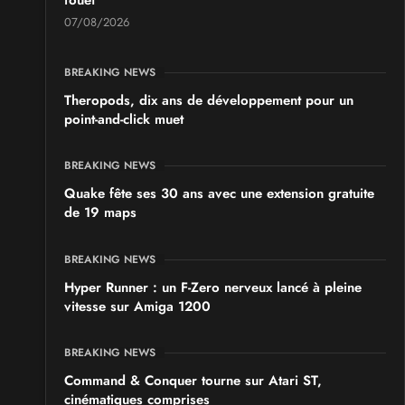
07/08/2026
Japan Manga Wave Colmar 2026
les 19 et 20 septembre 2026 - à Colmar
BREAKING NEWS
Theropods, dix ans de développement pour un
point-and-click muet
BREAKING NEWS
Quake fête ses 30 ans avec une extension gratuite
de 19 maps
BREAKING NEWS
Hyper Runner : un F-Zero nerveux lancé à pleine
vitesse sur Amiga 1200
BREAKING NEWS
Command & Conquer tourne sur Atari ST,
cinématiques comprises