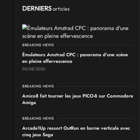
DERNIERS
articles
SALONS & CONVENTIONS GEEKS
Boc'N'Geek
Samedi 26
et
Dimanche 27 septembre 2026
- à Bressuire
BREAKING NEWS
SALONS & CONVENTIONS GEEKS
Émulateurs Amstrad CPC : panorama d'une scène
Saint Sul'Play
en pleine effervescence
Samedi 19
et
Dimanche 20 septembre 2026
- à Saint-
Sulpice
05/08/2026
SALONS & CONVENTIONS GEEKS
BREAKING NEWS
Chibi Manga
Amico8 fait tourner les jeux PICO-8 sur Commodore
Samedi 17
et
Dimanche 18 octobre 2026
- à Sury-le-
Amiga
Comtal
BREAKING NEWS
Arcade1Up ressort OutRun en borne verticale avec
cinq jeux Sega