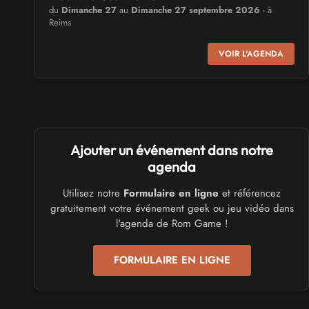
du
Dimanche 27
au
Dimanche 27 septembre 2026
- à
Reims
VOIR L'AGENDA
CULTURE JAPONAISE ET OTAKU
MangAnime
du
Dimanche 8
au
Dimanche 8 novembre 2026
- à
Morcenx
SALONS & CONVENTIONS GEEKS
Ajouter un événement dans notre
Arcadia GeekFest
agenda
Samedi 17
et
Dimanche 18 octobre 2026
- à Arques
Utilisez notre
Formulaire en ligne
et référencez
gratuitement votre événement geek ou jeu vidéo dans
SALONS & CONVENTIONS GEEKS
l'agenda de Rom Game !
Ponta Geek
Samedi 19
et
Dimanche 20 septembre 2026
- à Pontarlier
FORMULAIRE EN LIGNE
SALONS & CONVENTIONS GEEKS
GeekNIID