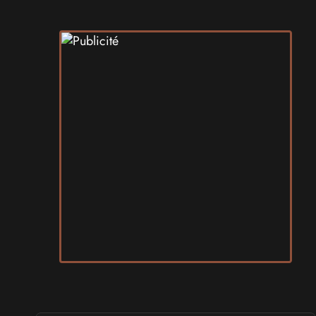
Samedi 19
et
Dimanche 20 septembre 2026
- à Grigny
SALONS & CONVENTIONS GEEKS
Japan Manga Wave Colmar
Samedi 19
et
Dimanche 20 septembre 2026
- à Colmar
SALONS & CONVENTIONS GEEKS
Terra Mimbusia
Samedi 3
et
Dimanche 4 octobre 2026
- à Nègrepelisse
SALONS & CONVENTIONS GEEKS
Cidre et Dragon
Samedi 19
et
Dimanche 20 septembre 2026
- à Merville-
Franceville-Plage
SALONS & CONVENTIONS GEEKS
Manga Sci-fi Days Romorantin
du
Samedi 3
au
Samedi 3 octobre 2026
- à Romorantin-
Lanthenay