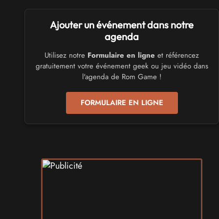
SALONS & CONVENTIONS GEEKS
Ajouter un événement dans notre
Trolls et Légendes 2027
du 26 au 28 mars 2027 - à Mons
agenda
Utilisez notre
Formulaire en ligne
et référencez
CULTURE JAPONAISE ET OTAKU
gratuitement votre événement geek ou jeu vidéo dans
Mang'Azur 2027
l'agenda de Rom Game !
les 24 et 25 avril 2027 - à Toulon
FORMULAIRE EN LIGNE
SALONS & CONVENTIONS GEEKS
Play Azur Festival 2027
les 17 et 18 avril 2027 - à Nice
SALONS & CONVENTIONS GEEKS
Art To Play 2026
les 14 et 15 novembre 2026 - à Nantes
VIDES GRENIERS, BROCANTES