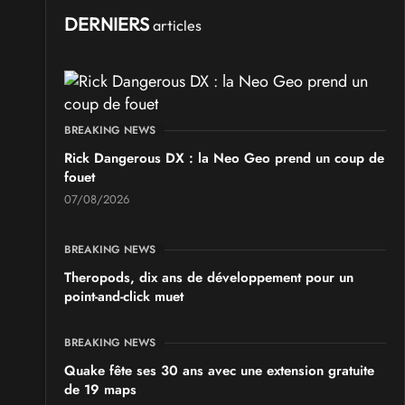
Ponta Geek 2026
DERNIERS
articles
les 19 et 20 septembre 2026 - à Pontarlier
SALONS & CONVENTIONS GEEKS
GeekNIID 2026
BREAKING NEWS
les 19 et 20 septembre 2026 - à Grigny
Rick Dangerous DX : la Neo Geo prend un coup de
fouet
SALONS & CONVENTIONS GEEKS
07/08/2026
Japan Manga Wave Colmar 2026
les 19 et 20 septembre 2026 - à Colmar
BREAKING NEWS
Theropods, dix ans de développement pour un
point-and-click muet
BREAKING NEWS
Quake fête ses 30 ans avec une extension gratuite
de 19 maps