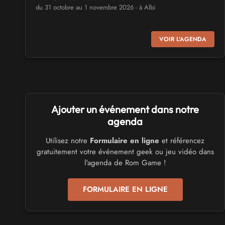
du 31 octobre au 1 novembre 2026 - à Albi
SALONS & CONVENTIONS GEEKS
VOIR L'AGENDA
Virtual Calais - salon du jeu vidéo et des loisirs
numériques 2026
les 3 et 4 octobre 2026 - à Calais
SALONS & CONVENTIONS GEEKS
Ajouter un événement dans notre
Trolls et Légendes 2027
du 26 au 28 mars 2027 - à Mons
agenda
Utilisez notre
Formulaire en ligne
et référencez
CULTURE JAPONAISE ET OTAKU
gratuitement votre événement geek ou jeu vidéo dans
Mang'Azur 2027
l'agenda de Rom Game !
les 24 et 25 avril 2027 - à Toulon
FORMULAIRE EN LIGNE
SALONS & CONVENTIONS GEEKS
Play Azur Festival 2027
les 17 et 18 avril 2027 - à Nice