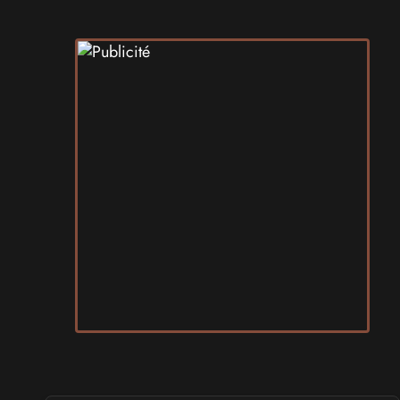
SALONS & CONVENTIONS GEEKS
Art To Play 2026
les 14 et 15 novembre 2026 - à Nantes
VIDES GRENIERS, BROCANTES
Broc'Land Geek Reims 2026
le 27 septembre 2026 - à Reims
CULTURE JAPONAISE ET OTAKU
MangAnime 2026
le 8 novembre 2026 - à Morcenx
SALONS & CONVENTIONS GEEKS
Arcadia GeekFest 2026
les 17 et 18 octobre 2026 - à Arques
SALONS & CONVENTIONS GEEKS