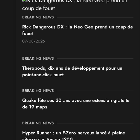
SALONS & CONVENTIONS GEEKS
GeekNIID 2026
BREAKING NEWS
les 19 et 20 septembre 2026 - à Grigny
Rick Dangerous DX : la Neo Geo prend un coup de
fouet
SALONS & CONVENTIONS GEEKS
07/08/2026
Japan Manga Wave Colmar 2026
les 19 et 20 septembre 2026 - à Colmar
BREAKING NEWS
Theropods, dix ans de développement pour un
point-and-click muet
BREAKING NEWS
Quake fête ses 30 ans avec une extension gratuite
de 19 maps
BREAKING NEWS
Hyper Runner : un F-Zero nerveux lancé à pleine
vitesse sur Amiga 1200