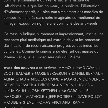
comme le romantisme du 19ème siècle, la facture de
l’affichisme telle que l’art nouveau, la publicité, l’illustration
d’événement sportif, ou bien tout simplement des modèles de
composition ancrés dans notre imaginaire conventionnel de
l’image, l’exposition signifie une continuité des arts visuels.
Ce mashup ludique, surprenant et impressionnant, institue une
rencontre pluri-médiatique qui marque de visu les processus
d’artification, de reconnaissance progressive des industries
culturelles. Comme le cinéma a pu être l’art des masses du
20ème siècle, le jeu vidéo sera celui du 21ème.
Avec des oeuvres des artistes:
AMMO + IMAD AWAN +
SCOTT BALMER + MARIE BERGERON + DANIEL BERNAL +
ALINA CHAU + NICOLAS CÔME + MAARTEN DONDERS +
STEVE DRESSLER + FØRTIFEM + STEVEN HUGHES +
NIKITA KAUN + JOSH KETCHEN + Mr GARCIN + EL
MARQUÈS + MATHIOLE + JEFF POITIERS + DAVE POLLOT
+ QUIBÉ + STEVE THOMAS +RICHARD TRAN +