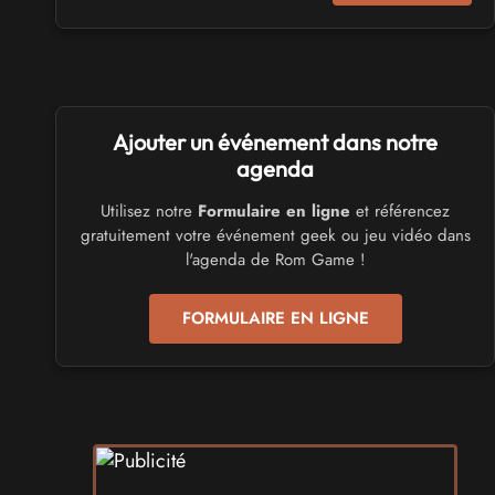
Virtual Calais - salon du jeu vidéo et des loisirs
numériques 2026
les 3 et 4 octobre 2026 - à Calais
SALONS & CONVENTIONS GEEKS
Ajouter un événement dans notre
Trolls et Légendes 2027
du 26 au 28 mars 2027 - à Mons
agenda
Utilisez notre
Formulaire en ligne
et référencez
CULTURE JAPONAISE ET OTAKU
gratuitement votre événement geek ou jeu vidéo dans
Mang'Azur 2027
l'agenda de Rom Game !
les 24 et 25 avril 2027 - à Toulon
FORMULAIRE EN LIGNE
SALONS & CONVENTIONS GEEKS
Play Azur Festival 2027
les 17 et 18 avril 2027 - à Nice
SALONS & CONVENTIONS GEEKS
Art To Play 2026