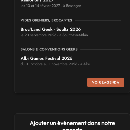
KamoPolis 2027
les 13 et 14 février 2027 - à Besançon
VIDES GRENIERS, BROCANTES
Broc'Land Geek - Soultz 2026
le 20 septembre 2026 - à Soultz-Haut-Rhin
SALONS & CONVENTIONS GEEKS
Albi Games Festival 2026
du 31 octobre au 1 novembre 2026 - à Albi
SALONS & CONVENTIONS GEEKS
VOIR L'AGENDA
Virtual Calais - salon du jeu vidéo et des loisirs
numériques 2026
les 3 et 4 octobre 2026 - à Calais
SALONS & CONVENTIONS GEEKS
Ajouter un événement dans notre
Trolls et Légendes 2027
du 26 au 28 mars 2027 - à Mons
agenda