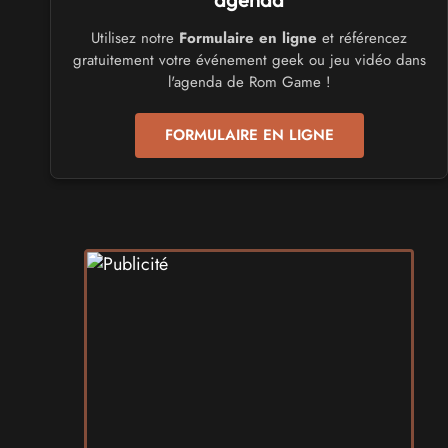
Utilisez notre
Formulaire en ligne
et référencez
CULTURE JAPONAISE ET OTAKU
gratuitement votre événement geek ou jeu vidéo dans
Mang'Azur 2027
l'agenda de Rom Game !
les 24 et 25 avril 2027 - à Toulon
FORMULAIRE EN LIGNE
SALONS & CONVENTIONS GEEKS
Play Azur Festival 2027
les 17 et 18 avril 2027 - à Nice
SALONS & CONVENTIONS GEEKS
Art To Play 2026
les 14 et 15 novembre 2026 - à Nantes
VIDES GRENIERS, BROCANTES
Broc'Land Geek Reims 2026
le 27 septembre 2026 - à Reims
CULTURE JAPONAISE ET OTAKU