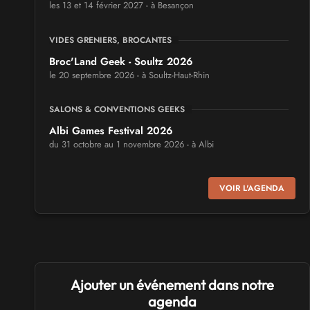
les 13 et 14 février 2027 - à Besançon
VIDES GRENIERS, BROCANTES
Broc'Land Geek - Soultz 2026
le 20 septembre 2026 - à Soultz-Haut-Rhin
SALONS & CONVENTIONS GEEKS
Albi Games Festival 2026
du 31 octobre au 1 novembre 2026 - à Albi
SALONS & CONVENTIONS GEEKS
VOIR L'AGENDA
Virtual Calais - salon du jeu vidéo et des loisirs
numériques 2026
les 3 et 4 octobre 2026 - à Calais
SALONS & CONVENTIONS GEEKS
Ajouter un événement dans notre
Trolls et Légendes 2027
du 26 au 28 mars 2027 - à Mons
agenda