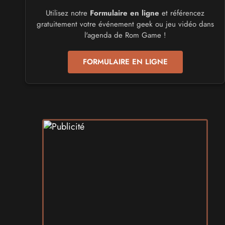
Utilisez notre
Formulaire en ligne
et référencez
CULTURE JAPONAISE ET OTAKU
gratuitement votre événement geek ou jeu vidéo dans
Mang'Azur 2027
l'agenda de Rom Game !
les 24 et 25 avril 2027 - à Toulon
FORMULAIRE EN LIGNE
SALONS & CONVENTIONS GEEKS
Play Azur Festival 2027
les 17 et 18 avril 2027 - à Nice
SALONS & CONVENTIONS GEEKS
Art To Play 2026
les 14 et 15 novembre 2026 - à Nantes
VIDES GRENIERS, BROCANTES
Broc'Land Geek Reims 2026
le 27 septembre 2026 - à Reims
CULTURE JAPONAISE ET OTAKU