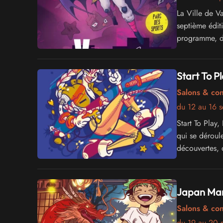
La Ville de V
septième édi
programme, dé
geeks
Start To P
Salons & co
du 12 au 16 
Start To Play
qui se déroul
découvertes, 
Japan Ma
Salons & co
du 19 au 20 