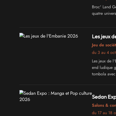
Broc' Land Ge
quatre univer
Les jeux d
Jeu de sociét
du 3 au 4 oc
Les jeux de l
end ludique gr
tombola avec 
Sedan Exp
Salons & co
du 17 au 18 