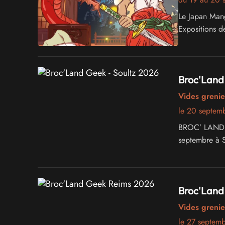
Le Japan Man
Expositions d
Broc'Land 
Vides grenie
le 20 septem
BROC’ LAND G
septembre à S
Broc'Land
Vides grenie
le 27 septem