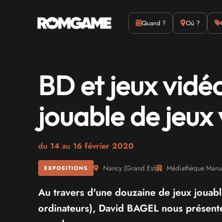
Actus
Culture
Quand ?
Où ?
BD et jeux vidé
jouable de jeux
du
14
au
16 février 2020
Nancy
(
Grand Est
)
Médiathèque Manuf
EXPOSITIONS
Au travers d'une douzaine de jeux jouabl
ordinateurs), David BAGEL nous présente s