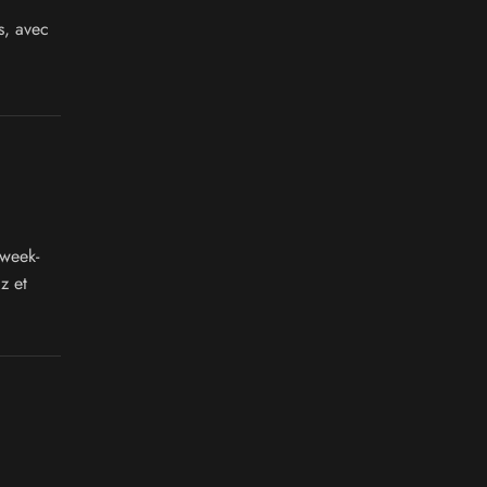
s, avec
 week-
z et