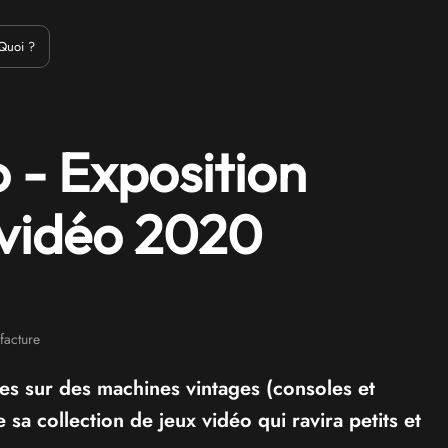
Emulation
Jeux Indés
Materiel
Medias
Modding
Remake
Quoi ?
o - Exposition
 vidéo 2020
acture
es sur des machines vintages (consoles et
a collection de jeux vidéo qui ravira petits et