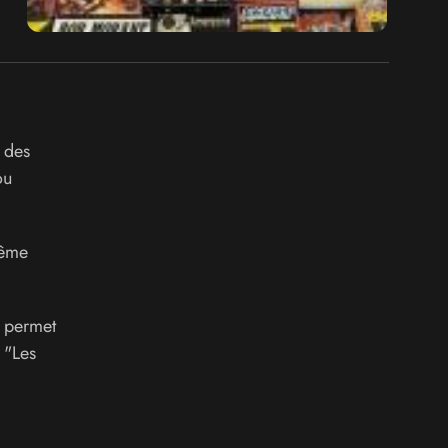
 des
ou
même
e permet
 "Les