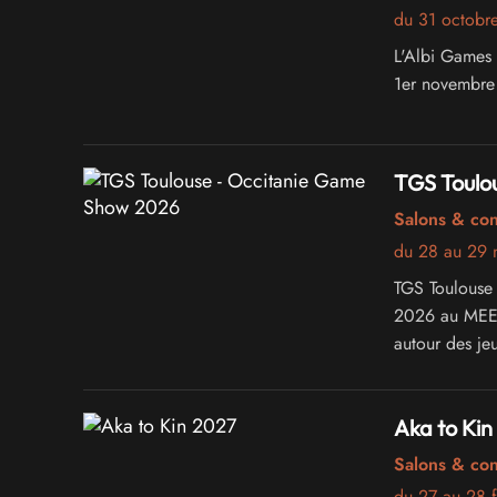
du 31 octobr
L'Albi Games F
1er novembre 
TGS Toulo
Salons & co
du 28 au 29
TGS Toulouse
2026 au MEETT
autour des jeu
que de la cult
Aka to Kin
Salons & co
du 27 au 28 f