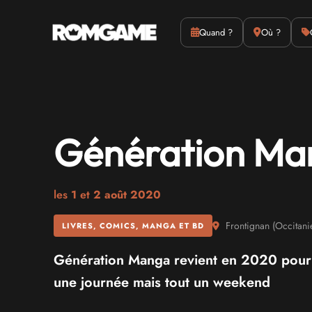
Actus
Culture
Quand ?
Où ?
Génération Ma
les
1
et
2 août 2020
Frontignan
(
Occitani
LIVRES, COMICS, MANGA ET BD
Génération Manga revient en 2020 pour u
une journée mais tout un weekend