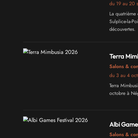
du 19 au 20 
La quatrième 
Sulplice-la-Po
découvertes.
Terra Mim
Salons & co
du 3 au 4 oc
Terra Mimbusi
octobre à Nég
Albi Games
Salons & co