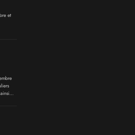
bre et
vembre
liers
ainsi