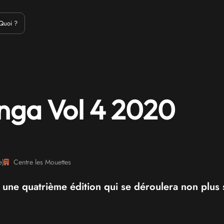
Emulation
Jeux Indés
Materiel
Medias
Modding
Remake
Quoi ?
nga Vol 4 2020
e
)
Centre les Mouettes
ne quatrième édition qui se déroulera non plus 