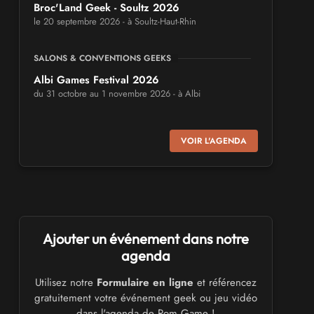
Broc'Land Geek - Soultz 2026
le 20 septembre 2026 - à Soultz-Haut-Rhin
SALONS & CONVENTIONS GEEKS
Albi Games Festival 2026
du 31 octobre au 1 novembre 2026 - à Albi
SALONS & CONVENTIONS GEEKS
VOIR L'AGENDA
Virtual Calais - salon du jeu vidéo et des
loisirs numériques 2026
les 3 et 4 octobre 2026 - à Calais
SALONS & CONVENTIONS GEEKS
Trolls et Légendes 2027
Ajouter un événement dans notre
du 26 au 28 mars 2027 - à Mons
agenda
Utilisez notre
Formulaire en ligne
et référencez
CULTURE JAPONAISE ET OTAKU
gratuitement votre événement geek ou jeu vidéo
Mang'Azur 2027
dans l'agenda de Rom Game !