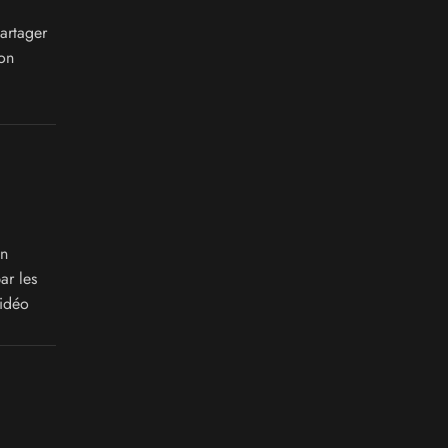
artager
on
on
ar les
vidéo