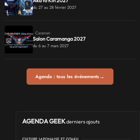
Aka to Kin 2027
du 27 au 28 février 2027
· Caraman
Salon Caramanga 2027
du 6 au 7 mars 2027
→
Agenda : tous les événements
AGENDA GEEK
derniers ajouts
CULTURE JAPONAISE ET OTAKU