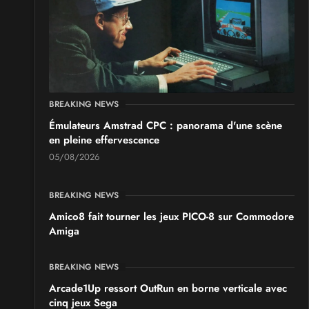
SALONS & CONVENTIONS GEEKS
Saint Sul'Play
Samedi 19
et
Dimanche 20 septembre 2026
- à Saint-
Sulpice
SALONS & CONVENTIONS GEEKS
BREAKING NEWS
Chibi Manga
Émulateurs Amstrad CPC : panorama d'une scène
Samedi 17
et
Dimanche 18 octobre 2026
- à Sury-le-
en pleine effervescence
Comtal
05/08/2026
BREAKING NEWS
Amico8 fait tourner les jeux PICO-8 sur Commodore
Amiga
BREAKING NEWS
Arcade1Up ressort OutRun en borne verticale avec
cinq jeux Sega