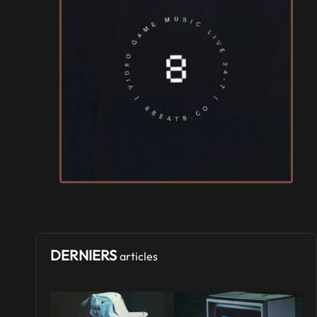
SALONS & CONVENTIONS GEEKS
Terra Mimbusia
Samedi 3
et
Dimanche 4 octobre 2026
- à Nègrepelisse
SALONS & CONVENTIONS GEEKS
Cidre et Dragon
Samedi 19
et
Dimanche 20 septembre 2026
- à Merville-
Franceville-Plage
SALONS & CONVENTIONS GEEKS
Manga Sci-fi Days Romorantin
du
Samedi 3
au
Samedi 3 octobre 2026
- à Romorantin-
Lanthenay
DERNIERS
articles
SALONS & CONVENTIONS GEEKS
Boc'N'Geek
Samedi 26
et
Dimanche 27 septembre 2026
- à Bressuire