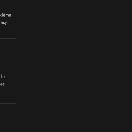
ixième
tasy.
 le
es,