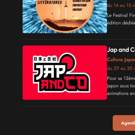
du 14 au 15 
Le Festival F
édition dédiée
Jap and C
Culture Japo
du 29 au 30 
Pour sa 13ème
Japon sous tou
animations ent
Agenda