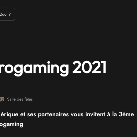
Emulation
Jeux Indés
Materiel
Medias
Modding
Remake
Quoi ?
rogaming 2021
)
Salle des fêtes
rique et ses partenaires vous invitent à la 3ème
rogaming