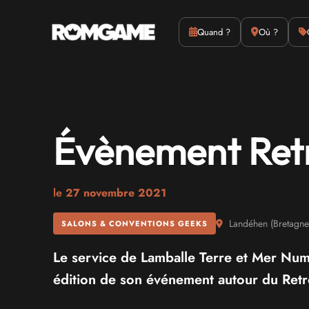
Actus
Culture
Quand ?
Où ?
Évènement Ret
le
27 novembre 2021
Landéhen
(
Bretagne
SALONS & CONVENTIONS GEEKS
Le service de Lamballe Terre et Mer Numé
édition de son événement autour du Ret