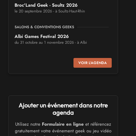
Broc'Land Geek - Soultz 2026
le 20 septembre 2026 - à Soultz-Haut-Rhin
SALONS & CONVENTIONS GEEKS
Albi Games Festival 2026
du 31 octobre au 1 novembre 2026 - à Albi
SALONS & CONVENTIONS GEEKS
VOIR L'AGENDA
Virtual Calais - salon du jeu vidéo et des
loisirs numériques 2026
les 3 et 4 octobre 2026 - à Calais
SALONS & CONVENTIONS GEEKS
Trolls et Légendes 2027
Ajouter un événement dans notre
du 26 au 28 mars 2027 - à Mons
agenda
Utilisez notre
Formulaire en ligne
et référencez
CULTURE JAPONAISE ET OTAKU
gratuitement votre événement geek ou jeu vidéo
Mang'Azur 2027