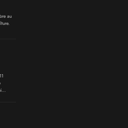
bre au
ture.
11
e
i