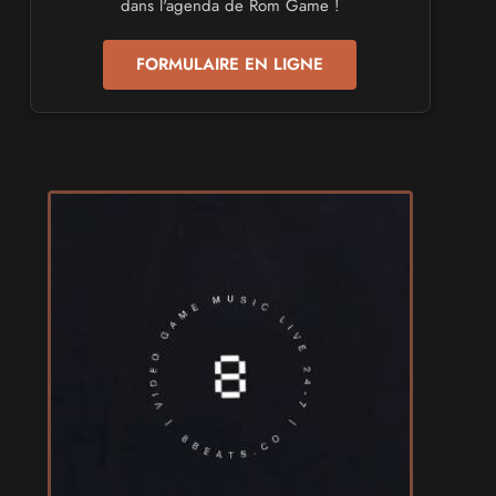
dans l'agenda de Rom Game !
les 24 et 25 avril 2027 - à Toulon
FORMULAIRE EN LIGNE
SALONS & CONVENTIONS GEEKS
Play Azur Festival 2027
les 17 et 18 avril 2027 - à Nice
SALONS & CONVENTIONS GEEKS
Art To Play 2026
les 14 et 15 novembre 2026 - à Nantes
VIDES GRENIERS, BROCANTES
Broc'Land Geek Reims 2026
le 27 septembre 2026 - à Reims
CULTURE JAPONAISE ET OTAKU
MangAnime 2026
le 8 novembre 2026 - à Morcenx