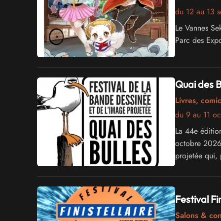
du 12 au 13 
Le Vannes Sek
Parc des Expo
Quai des B
Livres, comi
du 9 au 11 o
La 44e éditio
octobre 2026 
projetée qui, 
d’Angoulême.
Festival Fi
Salons & co