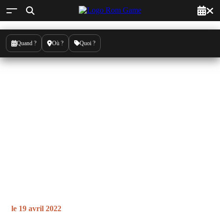
Quand ?
Où ?
Quoi ?
Just Dance soirée Gaming 2022
le
19 avril 2022