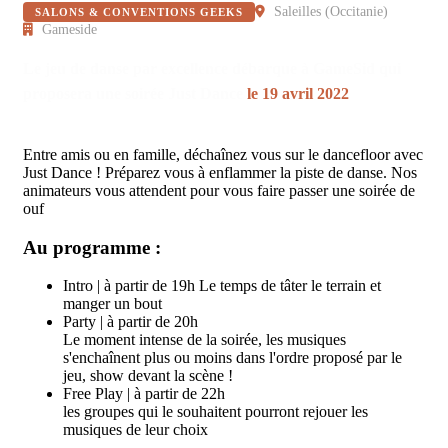
Saleilles
(
Occitanie
)
SALONS & CONVENTIONS GEEKS
Gameside
Le jeu de danse par excellence débarque à GameSid qui
proposera une soirée Just Dance
le 19 avril 2022
Entre amis ou en famille, déchaînez vous sur le dancefloor avec
Just Dance ! Préparez vous à enflammer la piste de danse. Nos
animateurs vous attendent pour vous faire passer une soirée de
ouf
Au programme :
Intro | à partir de 19h Le temps de tâter le terrain et
manger un bout
Party | à partir de 20h
Le moment intense de la soirée, les musiques
s'enchaînent plus ou moins dans l'ordre proposé par le
jeu, show devant la scène !
Free Play | à partir de 22h
les groupes qui le souhaitent pourront rejouer les
musiques de leur choix