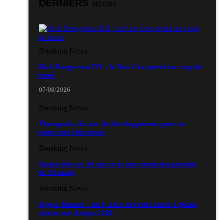
DERNIERS
articles
les 19 et 20 septembre 2026 - à Grigny
Salons & conventions geeks
Japan Manga Wave Colmar 2026
Breaking News
les 19 et 20 septembre 2026 - à Colmar
Rick Dangerous DX : la Neo Geo prend un coup de
fouet
07/08/2026
Breaking News
Theropods, dix ans de développement pour un
point-and-click muet
Breaking News
Quake fête ses 30 ans avec une extension gratuite
de 19 maps
Breaking News
Hyper Runner : un F-Zero nerveux lancé à pleine
vitesse sur Amiga 1200