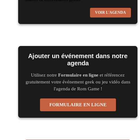
Virtual Calais - salon du jeu vidéo et des loisirs
VOIR L'AGENDA
numériques 2026
les 3 et 4 octobre 2026 - à Calais
Salons & conventions geeks
Trolls et Légendes 2027
du 26 au 28 mars 2027 - à Mons
Ajouter un événement dans notre
agenda
Culture Japonaise et Otaku
Mang'Azur 2027
Utilisez notre
Formulaire en ligne
et référencez
gratuitement votre événement geek ou jeu vidéo dans
les 24 et 25 avril 2027 - à Toulon
l'agenda de Rom Game !
Salons & conventions geeks
Play Azur Festival 2027
FORMULAIRE EN LIGNE
les 17 et 18 avril 2027 - à Nice
Salons & conventions geeks
Art To Play 2026