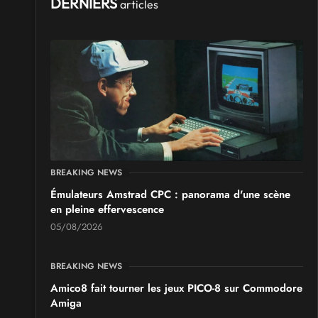
DERNIERS
SALONS & CONVENTIONS GEEKS
articles
Manga Sci-fi Days Romorantin
du
Samedi 3
au
Samedi 3 octobre 2026
- à Romorantin-
Lanthenay
SALONS & CONVENTIONS GEEKS
Boc'N'Geek
Samedi 26
et
Dimanche 27 septembre 2026
- à Bressuire
SALONS & CONVENTIONS GEEKS
BREAKING NEWS
Saint Sul'Play
Émulateurs Amstrad CPC : panorama d'une scène
Samedi 19
et
Dimanche 20 septembre 2026
- à Saint-
Sulpice
en pleine effervescence
05/08/2026
BREAKING NEWS
Amico8 fait tourner les jeux PICO-8 sur Commodore
Amiga