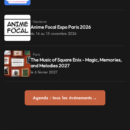
· Nanterre
Anime Focal Expo Paris 2026
du 14 au 15 novembre 2026
· Paris
The Music of Square Enix - Magic, Memories,
and Melodies 2027
le 6 février 2027
→
Agenda : tous les événements