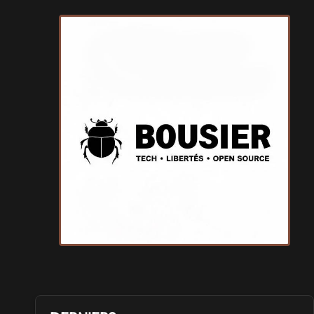
SALONS & CONVENTIONS GEEKS
GeekNIID
Samedi 19
et
Dimanche 20 septembre 2026
- à Grigny
SALONS & CONVENTIONS GEEKS
Japan Manga Wave Colmar
Samedi 19
et
Dimanche 20 septembre 2026
- à Colmar
SALONS & CONVENTIONS GEEKS
Terra Mimbusia
Samedi 3
et
Dimanche 4 octobre 2026
- à Nègrepelisse
SALONS & CONVENTIONS GEEKS
Cidre et Dragon
Samedi 19
et
Dimanche 20 septembre 2026
- à Merville-
Franceville-Plage