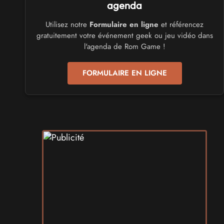
du 26 au 28 mars 2027 - à Mons
agenda
Utilisez notre
Formulaire en ligne
et référencez
CULTURE JAPONAISE ET OTAKU
gratuitement votre événement geek ou jeu vidéo dans
Mang'Azur 2027
l'agenda de Rom Game !
les 24 et 25 avril 2027 - à Toulon
FORMULAIRE EN LIGNE
SALONS & CONVENTIONS GEEKS
Play Azur Festival 2027
les 17 et 18 avril 2027 - à Nice
SALONS & CONVENTIONS GEEKS
Art To Play 2026
les 14 et 15 novembre 2026 - à Nantes
VIDES GRENIERS, BROCANTES
Broc'Land Geek Reims 2026
le 27 septembre 2026 - à Reims