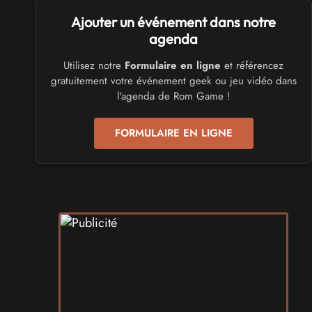
SALONS & CONVENTIONS GEEKS
Ajouter un événement dans notre
Trolls et Légendes 2027
du 26 au 28 mars 2027 - à Mons
agenda
Utilisez notre
Formulaire en ligne
et référencez
CULTURE JAPONAISE ET OTAKU
gratuitement votre événement geek ou jeu vidéo dans
Mang'Azur 2027
l'agenda de Rom Game !
les 24 et 25 avril 2027 - à Toulon
FORMULAIRE EN LIGNE
SALONS & CONVENTIONS GEEKS
Play Azur Festival 2027
les 17 et 18 avril 2027 - à Nice
SALONS & CONVENTIONS GEEKS
Art To Play 2026
les 14 et 15 novembre 2026 - à Nantes
VIDES GRENIERS, BROCANTES
Broc'Land Geek Reims 2026