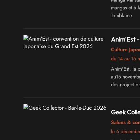
mangas et à l
Tomblaine
Anim'Est -
Culture Japo
du 14 au 15 
Anim'Est, la 
au15 novembre
des projection
conviviale et 
Geek Colle
Salons & co
le 6 décembr