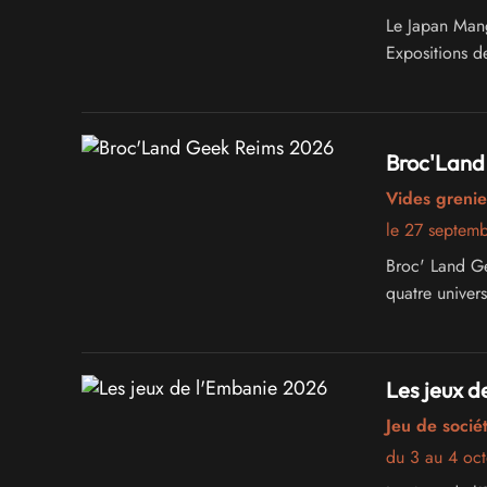
Le Japan Man
Expositions d
Broc'Land
Vides grenie
le 27 septem
Broc' Land Ge
quatre univer
Les jeux d
Jeu de sociét
du 3 au 4 oc