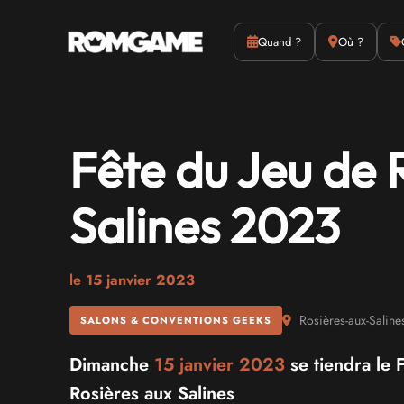
Actus
Culture
Quand ?
Où ?
Fête du Jeu de 
Salines 2023
le
15 janvier 2023
Rosières-aux-Saline
SALONS & CONVENTIONS GEEKS
Dimanche
15 janvier 2023
se tiendra le 
Rosières aux Salines