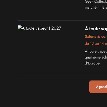
Geek Collecto
marché itinéra
À toute va
Salons & co
du 13 au 14 
À toute vapeu
quatrième édi
d'Europe,
Agenda