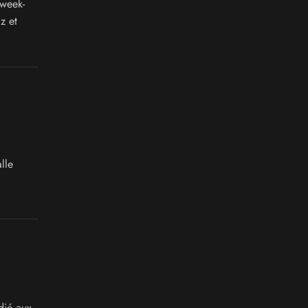
 week-
z et
lle
dié aux