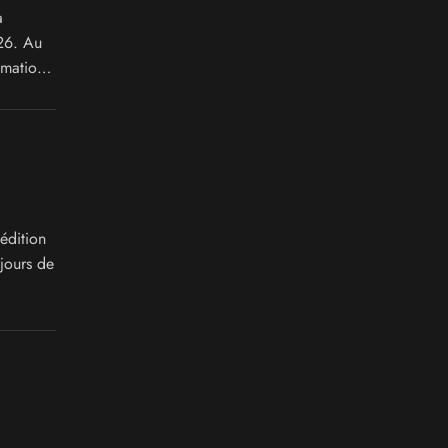
a
26. Au
imations
édition
jours de