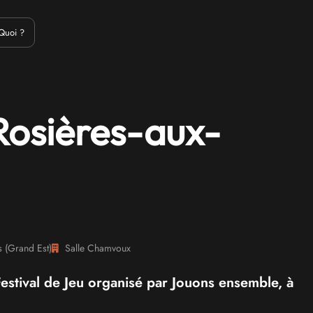
Emulation
Jeux Indés
Materiel
Medias
Modding
Remake
Quoi ?
Rosières-aux-
s
(
Grand Est
)
Salle Chamvoux
Festival de Jeu organisé par Jouons ensemble, à