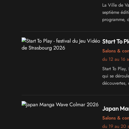
La Ville de V
septième édi
programme, dé
geeks
Start To P
Salons & co
du 12 au 16 
Start To Play
qui se déroul
découvertes, 
Japan Ma
Salons & co
du 19 au 20 