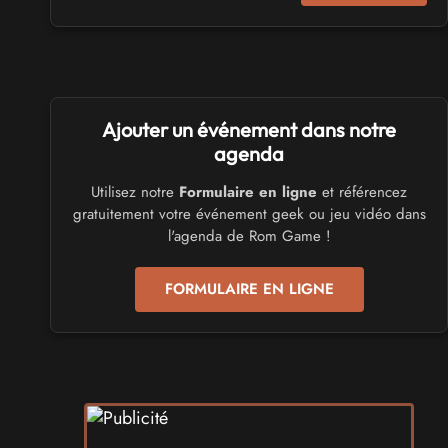
Virtual Calais - salon du jeu vidéo et des loisirs
numériques 2026
les 3 et 4 octobre 2026 - à Calais
SALONS & CONVENTIONS GEEKS
Ajouter un événement dans notre
Trolls et Légendes 2027
du 26 au 28 mars 2027 - à Mons
agenda
Utilisez notre
Formulaire en ligne
et référencez
CULTURE JAPONAISE ET OTAKU
gratuitement votre événement geek ou jeu vidéo dans
Mang'Azur 2027
l'agenda de Rom Game !
les 24 et 25 avril 2027 - à Toulon
FORMULAIRE EN LIGNE
SALONS & CONVENTIONS GEEKS
Play Azur Festival 2027
les 17 et 18 avril 2027 - à Nice
SALONS & CONVENTIONS GEEKS
Art To Play 2026