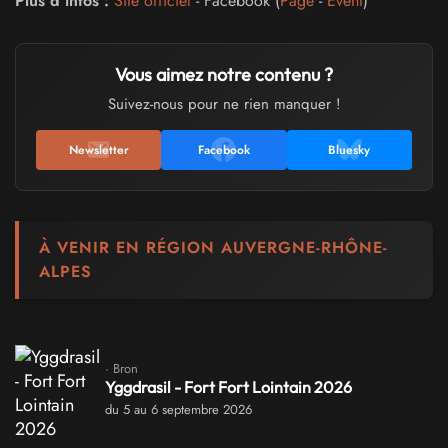
Plus d'infos :
Site officiel
- Facebook (
Page
-
Event
)
Vous aimez notre contenu ?
Suivez-nous pour ne rien manquer !
Newsletter
Facebook
Bluesky
À VENIR EN RÉGION AUVERGNE-RHÔNE-
ALPES
· Bron
Yggdrasil - Fort Fort Lointain 2026
du 5 au 6 septembre 2026