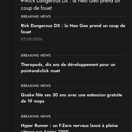
SALONS & CONVENTIONS GEEKS
GeekNIID 2026
BREAKING NEWS
les 19 et 20 septembre 2026 - à Grigny
Rick Dangerous DX : la Neo Geo prend un coup de
fouet
SALONS & CONVENTIONS GEEKS
07/08/2026
Japan Manga Wave Colmar 2026
les 19 et 20 septembre 2026 - à Colmar
BREAKING NEWS
Theropods, dix ans de développement pour un
point-and-click muet
BREAKING NEWS
Quake fête ses 30 ans avec une extension gratuite
de 19 maps
BREAKING NEWS
Hyper Runner : un F-Zero nerveux lancé à pleine
vitesse sur Amiga 1200