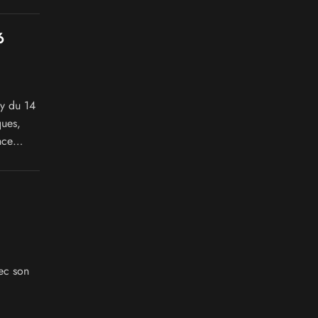
6
cy du 14
ques,
nce
ec son