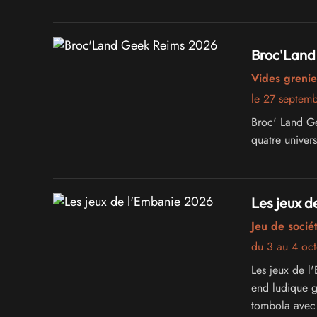
Broc'Land
Vides grenie
le 27 septem
Broc' Land Ge
quatre univer
Les jeux d
Jeu de sociét
du 3 au 4 oc
Les jeux de l
end ludique gr
tombola avec 