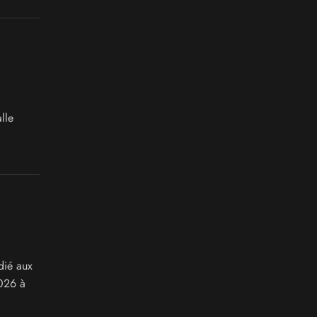
lle
dié aux
2026 à