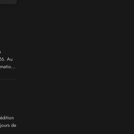
a
26. Au
imations
édition
jours de