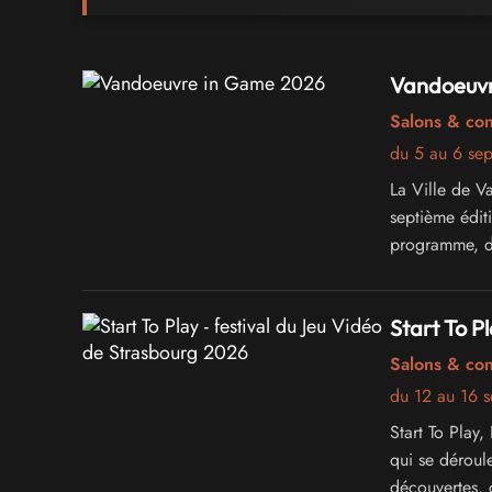
Vandoeuvr
Salons & co
du 5 au 6 se
La Ville de V
septième édi
programme, dé
geeks
Start To P
Salons & co
du 12 au 16 
Start To Play
qui se déroul
découvertes, 