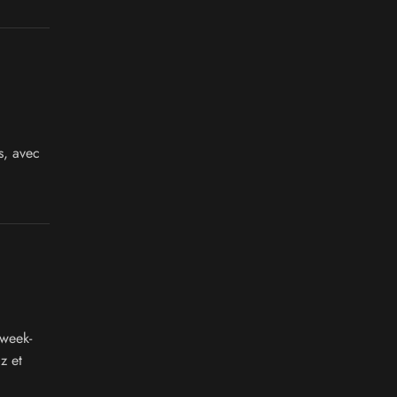
s, avec
 week-
z et