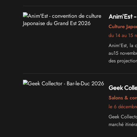
Anim'Est -
Culture Japo
du 14 au 15 
Anim'Est, la 
au15 novembre
des projection
conviviale et 
Geek Colle
Salons & co
le 6 décembr
Geek Collecto
marché itinéra