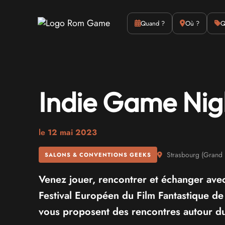
Actus
Culture
Quand ?
Où ?
Q
Indie Game Nig
le
12 mai 2023
Strasbourg
(
Grand 
SALONS & CONVENTIONS GEEKS
Venez jouer, rencontrer et échanger avec
Festival Européen du Film Fantastique de
vous proposent des rencontres autour du