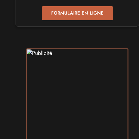
les 24 et 25 avril 2027 - à Toulon
FORMULAIRE EN LIGNE
SALONS & CONVENTIONS GEEKS
Play Azur Festival 2027
les 17 et 18 avril 2027 - à Nice
SALONS & CONVENTIONS GEEKS
Art To Play 2026
les 14 et 15 novembre 2026 - à Nantes
VIDES GRENIERS, BROCANTES
Broc'Land Geek Reims 2026
le 27 septembre 2026 - à Reims
CULTURE JAPONAISE ET OTAKU
MangAnime 2026
le 8 novembre 2026 - à Morcenx