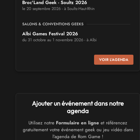
Broc'Land Geek - Soultz 2026
le 20 septembre 2026 - à Soultz-Haut-Rhin
SALONS & CONVENTIONS GEEKS
Albi Games Festival 2026
du 31 octobre au 1 novembre 2026 - à Albi
SALONS & CONVENTIONS GEEKS
VOIR L'AGENDA
Virtual Calais - salon du jeu vidéo et des loisirs
numériques 2026
les 3 et 4 octobre 2026 - à Calais
SALONS & CONVENTIONS GEEKS
Ajouter un événement dans notre
Trolls et Légendes 2027
du 26 au 28 mars 2027 - à Mons
agenda
Utilisez notre
Formulaire en ligne
et référencez
CULTURE JAPONAISE ET OTAKU
gratuitement votre événement geek ou jeu vidéo dans
Mang'Azur 2027
l'agenda de Rom Game !