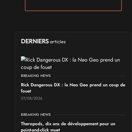
SALONS & CONVENTIONS GEEKS
Arcadia GeekFest 2026
les 17 et 18 octobre 2026 - à Arques
SALONS & CONVENTIONS GEEKS
Ponta Geek 2026
DERNIERS
articles
les 19 et 20 septembre 2026 - à Pontarlier
SALONS & CONVENTIONS GEEKS
GeekNIID 2026
BREAKING NEWS
les 19 et 20 septembre 2026 - à Grigny
Rick Dangerous DX : la Neo Geo prend un coup de
fouet
SALONS & CONVENTIONS GEEKS
07/08/2026
Japan Manga Wave Colmar 2026
les 19 et 20 septembre 2026 - à Colmar
BREAKING NEWS
Theropods, dix ans de développement pour un
point-and-click muet