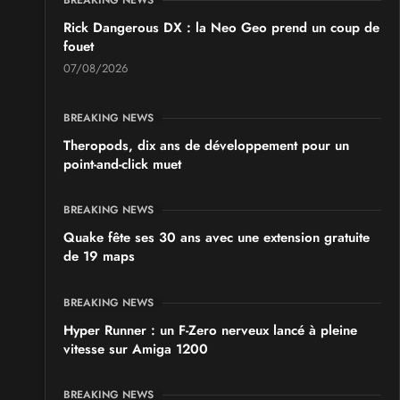
les 19 et 20 septembre 2026 - à Grigny
Rick Dangerous DX : la Neo Geo prend un coup de
fouet
SALONS & CONVENTIONS GEEKS
07/08/2026
Japan Manga Wave Colmar 2026
les 19 et 20 septembre 2026 - à Colmar
BREAKING NEWS
Theropods, dix ans de développement pour un
point-and-click muet
BREAKING NEWS
Quake fête ses 30 ans avec une extension gratuite
de 19 maps
BREAKING NEWS
Hyper Runner : un F-Zero nerveux lancé à pleine
vitesse sur Amiga 1200
BREAKING NEWS