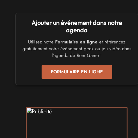
SALONS & CONVENTIONS GEEKS
Ajouter un événement dans notre
Trolls et Légendes 2027
du 26 au 28 mars 2027 - à Mons
agenda
Utilisez notre
Formulaire en ligne
et référencez
CULTURE JAPONAISE ET OTAKU
gratuitement votre événement geek ou jeu vidéo dans
Mang'Azur 2027
l'agenda de Rom Game !
les 24 et 25 avril 2027 - à Toulon
FORMULAIRE EN LIGNE
SALONS & CONVENTIONS GEEKS
Play Azur Festival 2027
les 17 et 18 avril 2027 - à Nice
SALONS & CONVENTIONS GEEKS
Art To Play 2026
les 14 et 15 novembre 2026 - à Nantes
VIDES GRENIERS, BROCANTES