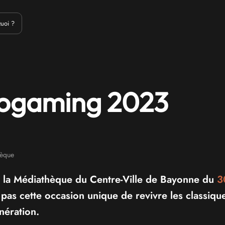
Emulation
Jeux Indés
Materiel
Medias
Modding
Remake
uoi ?
rogaming 2023
èque
à la Médiathèque du Centre-Ville de Bayonne du
3
as cette occasion unique de revivre les classiqu
nération.