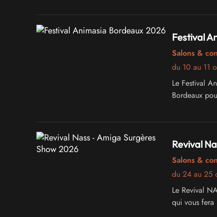
Festival 
Salons & co
du 10 au 11 
Le Festival Animasia
Bordeaux pour
Revival N
Salons & co
du 24 au 25 
Le Revival N
qui vous fera 