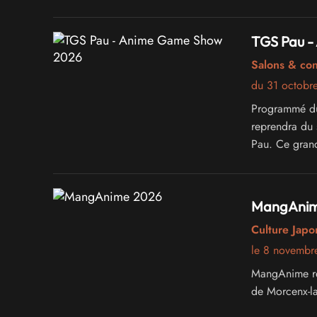
TGS Pau -
Salons & co
du 31 octobr
Programmé du
reprendra du
Pau. Ce grand
espace dédié 
et des quiz.
MangAnim
Culture Japo
le 8 novembr
MangAnime rev
de Morcenx-la