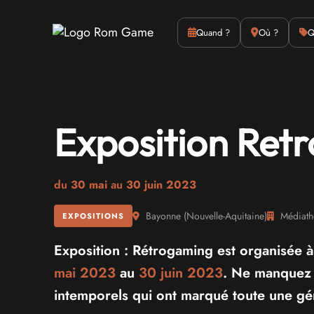
Actus
Culture
Quand ?
Où ?
Q
Exposition Ret
du
30 mai
au
30 juin 2023
Bayonne
(
Nouvelle-Aquitaine
)
Médiath
EXPOSITIONS
Exposition : Rétrogaming est organisée 
mai 2023
au
30 juin 2023
. Ne manquez p
intemporels qui ont marqué toute une gé