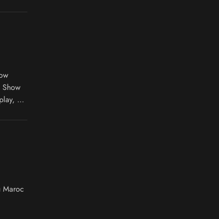
how
e Show
play, un
ojections
u Maroc