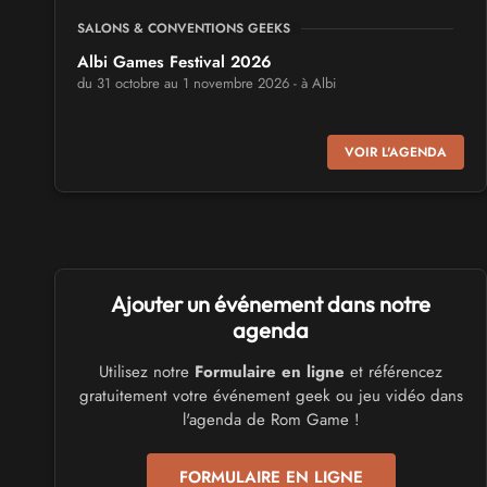
SALONS & CONVENTIONS GEEKS
Albi Games Festival 2026
du 31 octobre au 1 novembre 2026 - à Albi
SALONS & CONVENTIONS GEEKS
VOIR L'AGENDA
Virtual Calais - salon du jeu vidéo et des loisirs
numériques 2026
les 3 et 4 octobre 2026 - à Calais
SALONS & CONVENTIONS GEEKS
Ajouter un événement dans notre
Trolls et Légendes 2027
du 26 au 28 mars 2027 - à Mons
agenda
Utilisez notre
Formulaire en ligne
et référencez
CULTURE JAPONAISE ET OTAKU
gratuitement votre événement geek ou jeu vidéo dans
Mang'Azur 2027
l'agenda de Rom Game !
les 24 et 25 avril 2027 - à Toulon
FORMULAIRE EN LIGNE