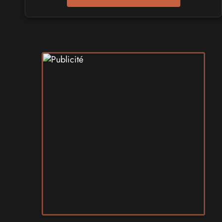
SALONS & CONVENTIONS GEEKS
Play Azur Festival 2027
les 17 et 18 avril 2027 - à Nice
SALONS & CONVENTIONS GEEKS
Art To Play 2026
les 14 et 15 novembre 2026 - à Nantes
VIDES GRENIERS, BROCANTES
Broc'Land Geek Reims 2026
le 27 septembre 2026 - à Reims
CULTURE JAPONAISE ET OTAKU
MangAnime 2026
le 8 novembre 2026 - à Morcenx
SALONS & CONVENTIONS GEEKS
Arcadia GeekFest 2026