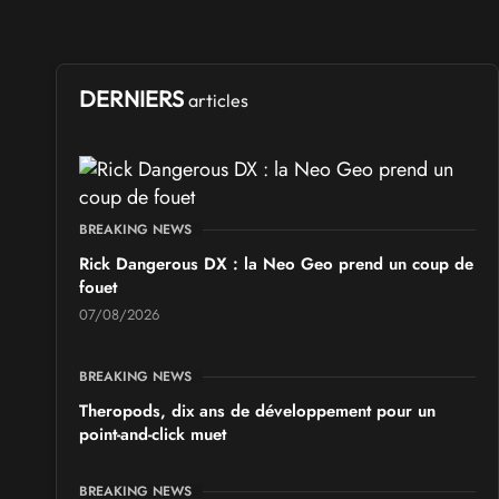
les 17 et 18 octobre 2026 - à Arques
SALONS & CONVENTIONS GEEKS
Ponta Geek 2026
DERNIERS
articles
les 19 et 20 septembre 2026 - à Pontarlier
SALONS & CONVENTIONS GEEKS
GeekNIID 2026
BREAKING NEWS
les 19 et 20 septembre 2026 - à Grigny
Rick Dangerous DX : la Neo Geo prend un coup de
fouet
SALONS & CONVENTIONS GEEKS
07/08/2026
Japan Manga Wave Colmar 2026
les 19 et 20 septembre 2026 - à Colmar
BREAKING NEWS
Theropods, dix ans de développement pour un
point-and-click muet
BREAKING NEWS