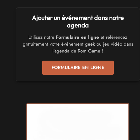
SALONS & CONVENTIONS GEEKS
Ajouter un événement dans notre
Trolls et Légendes 2027
du 26 au 28 mars 2027 - à Mons
agenda
Utilisez notre
Formulaire en ligne
et référencez
CULTURE JAPONAISE ET OTAKU
gratuitement votre événement geek ou jeu vidéo dans
Mang'Azur 2027
l'agenda de Rom Game !
les 24 et 25 avril 2027 - à Toulon
FORMULAIRE EN LIGNE
SALONS & CONVENTIONS GEEKS
Play Azur Festival 2027
les 17 et 18 avril 2027 - à Nice
SALONS & CONVENTIONS GEEKS
Art To Play 2026
les 14 et 15 novembre 2026 - à Nantes
VIDES GRENIERS, BROCANTES