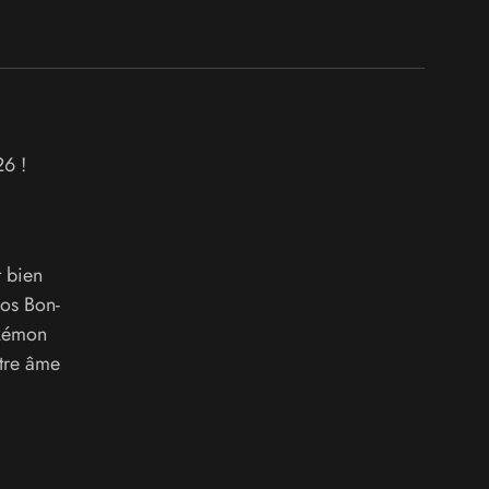
26 !
t bien
los Bon-
okémon
otre âme