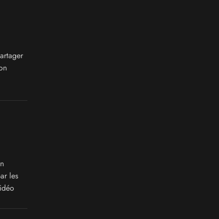
artager
on
on
ar les
vidéo