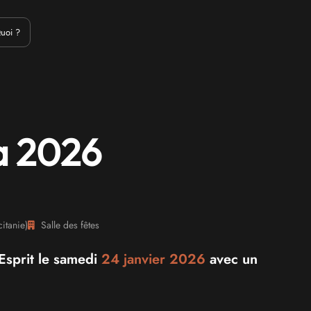
Emulation
Jeux Indés
Materiel
Medias
Modding
Remake
uoi ?
a 2026
itanie
)
Salle des fêtes
Esprit le samedi
24 janvier 2026
avec un