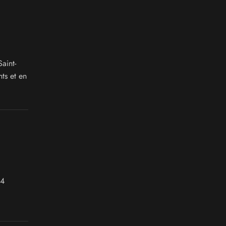
aint-
ts et en
 4