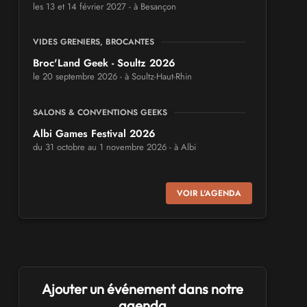
les 13 et 14 février 2027 - à Besançon
VIDES GRENIERS, BROCANTES
Broc'Land Geek - Soultz 2026
le 20 septembre 2026 - à Soultz-Haut-Rhin
SALONS & CONVENTIONS GEEKS
Albi Games Festival 2026
du 31 octobre au 1 novembre 2026 - à Albi
SALONS & CONVENTIONS GEEKS
VOIR L'AGENDA
Virtual Calais - salon du jeu vidéo et des
loisirs numériques 2026
les 3 et 4 octobre 2026 - à Calais
SALONS & CONVENTIONS GEEKS
Trolls et Légendes 2027
Ajouter un événement dans notre
du 26 au 28 mars 2027 - à Mons
agenda