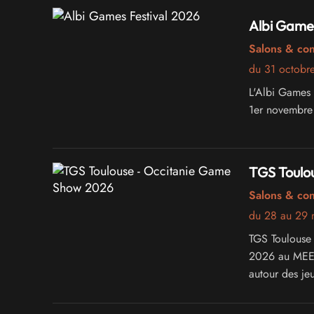
Albi Games
Salons & co
du 31 octobr
L'Albi Games F
1er novembre 
TGS Toulo
Salons & co
du 28 au 29
TGS Toulouse
2026 au MEETT
autour des jeu
que de la cult