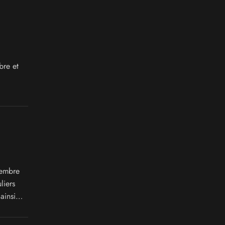
bre et
vembre
liers
ainsi