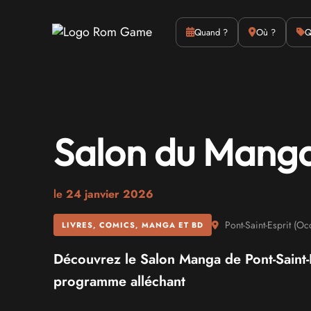
Actus
Culture
Quand ?
Où ?
Q
Salon du Mang
le
24 janvier 2026
Pont-Saint-Esprit
(
Occ
LIVRES, COMICS, MANGA ET BD
Découvrez le Salon Manga de Pont-Saint-
programme alléchant