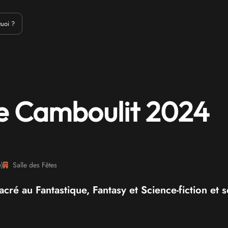
Emulation
Jeux Indés
Materiel
Medias
Modding
Remake
uoi ?
de Camboulit 2024
e
)
Salle des Fêtes
cré au Fantastique, Fantasy et Science-fiction et s