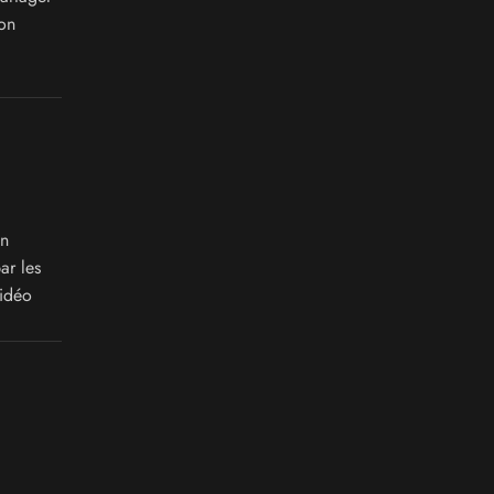
on
on
ar les
vidéo