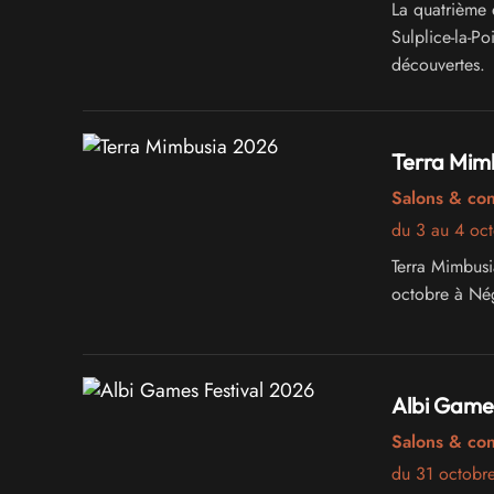
La quatrième 
Sulplice-la-Po
découvertes.
Terra Mim
Salons & co
du 3 au 4 oc
Terra Mimbusi
octobre à Nég
Albi Games
Salons & co
du 31 octobr