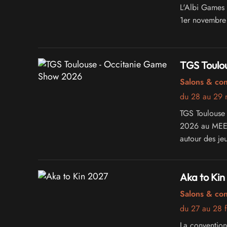
L'Albi Games F
1er novembre 
TGS Toulo
Salons & co
du 28 au 29
TGS Toulouse
2026 au MEETT
autour des jeu
que de la cult
Aka to Kin
Salons & co
du 27 au 28 f
La convention