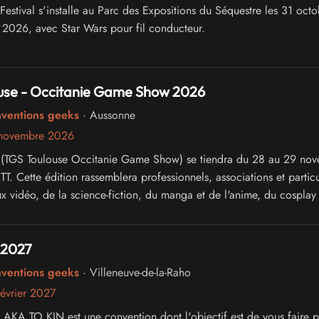
estival s'installe au Parc des Expositions du Séquestre les 31 octo
2026, avec Star Wars pour fil conducteur.
use - Occitanie Game Show 2026
nventions geeks
· Aussonne
 novembre 2026
 (TGS Toulouse Occitanie Game Show) se tiendra du 28 au 29 no
. Cette édition rassemblera professionnels, associations et particu
x vidéo, de la science-fiction, du manga et de l'anime, du cosplay 
ure japonaise.
 2027
nventions geeks
· Villeneuve-de-la-Raho
évrier 2027
 AKA TO KIN est une convention dont l'objectif est de vous faire p