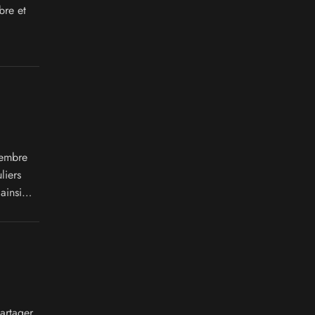
bre et
vembre
liers
ainsi
artager