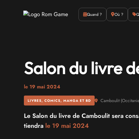
Actus
Culture
Quand ?
Où ?
Q
Salon du livre 
le
19 mai 2024
Camboulit
(
Occitani
LIVRES, COMICS, MANGA ET BD
Le Salon du livre de Camboulit sera consa
tiendra
le 19 mai 2024