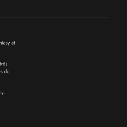
tasy et
très
es de
sy,