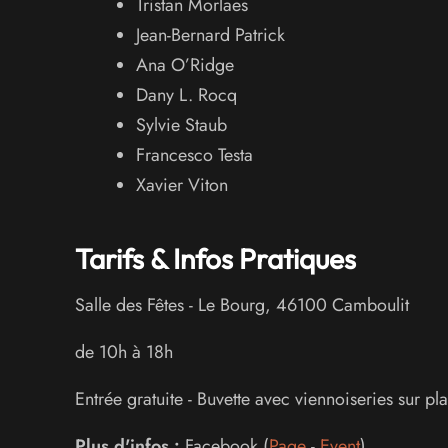
Tristan Morlaes
Jean-Bernard Patrick
Ana O’Ridge
Dany L. Rocq
Sylvie Staub
Francesco Testa
Xavier Viton
Tarifs & Infos Pratiques
Salle des Fêtes
-
Le Bourg
,
46100
Camboulit
de 10h à 18h
Entrée gratuite - Buvette avec viennoiseries sur pla
Plus d'infos :
Facebook (
Page
-
Event
)