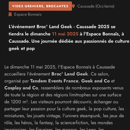
Caussade
(
Occitanie
)
VIDES GRENIERS, BROCANTES
Espace Bonnaïs
L'événement Broc' Land Geek - Caussade 2025 se
tiendra le dimanche
11 mai 2025
à l'Espace Bonnaïs, à
Caussade. Une journée dédiée aux passionnés de culture
geek et pop
Le dimanche 11 mai 2025, l'Espace Bonnaïs à Caussade
accueillera l'événement
Broc' Land Geek
. Ce salon,
organisé par
Tandem Events France
,
Geek and Co
et
Cosplay and Co
, rassemblera de nombreux exposants venus
de toute la région et des régions limitrophes sur une surface
de 1200 m². Les visiteurs pourront découvrir, échanger ou
partager leur passion pour la culture geek, la pop culture, les
miniatures, les jouets vintage, l'univers steampunk, les jeux de
rôle, les héros, la fantasy, la science-fiction, les mondes
imaginaires, les figurines, les mangas, les Lego, les