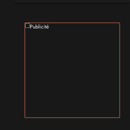
Play Azur Festival 2027
les 17 et 18 avril 2027 - à Nice
SALONS & CONVENTIONS GEEKS
Art To Play 2026
les 14 et 15 novembre 2026 - à Nantes
VIDES GRENIERS, BROCANTES
Broc'Land Geek Reims 2026
le 27 septembre 2026 - à Reims
CULTURE JAPONAISE ET OTAKU
MangAnime 2026
le 8 novembre 2026 - à Morcenx
SALONS & CONVENTIONS GEEKS
Arcadia GeekFest 2026
les 17 et 18 octobre 2026 - à Arques