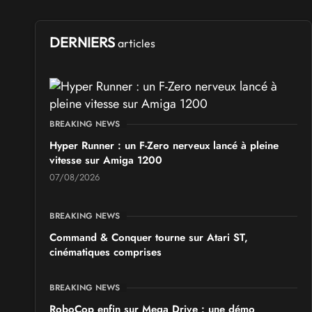
SALONS & CONVENTIONS GEEKS
Ponta Geek 2026
DERNIERS
articles
les 19 et 20 septembre 2026 - à Pontarlier
SALONS & CONVENTIONS GEEKS
GeekNIID 2026
BREAKING NEWS
les 19 et 20 septembre 2026 - à Grigny
Hyper Runner : un F-Zero nerveux lancé à pleine
vitesse sur Amiga 1200
SALONS & CONVENTIONS GEEKS
07/08/2026
Japan Manga Wave Colmar 2026
les 19 et 20 septembre 2026 - à Colmar
BREAKING NEWS
Command & Conquer tourne sur Atari ST,
cinématiques comprises
BREAKING NEWS
RoboCop enfin sur Mega Drive : une démo