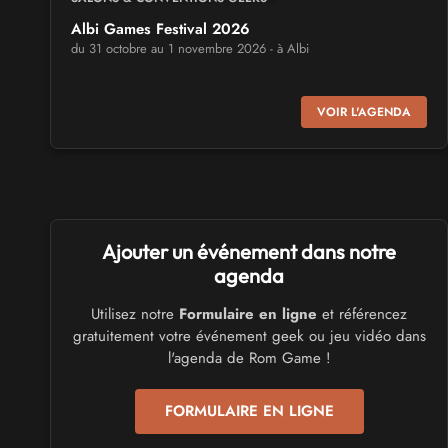
Albi Games Festival 2026
du 31 octobre au 1 novembre 2026 - à Albi
SALONS & CONVENTIONS GEEKS
VOIR L'AGENDA
Virtual Calais - salon du jeu vidéo et des loisirs
numériques 2026
les 3 et 4 octobre 2026 - à Calais
SALONS & CONVENTIONS GEEKS
Ajouter un événement dans notre
Trolls et Légendes 2027
du 26 au 28 mars 2027 - à Mons
agenda
Utilisez notre
Formulaire en ligne
et référencez
CULTURE JAPONAISE ET OTAKU
gratuitement votre événement geek ou jeu vidéo dans
Mang'Azur 2027
l'agenda de Rom Game !
les 24 et 25 avril 2027 - à Toulon
FORMULAIRE EN LIGNE
SALONS & CONVENTIONS GEEKS