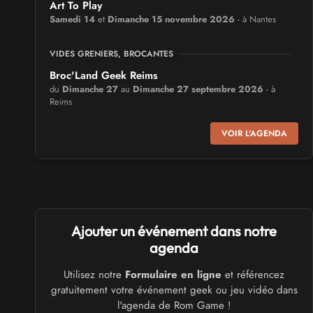
Art To Play
Samedi 14
et
Dimanche 15 novembre 2026
- à Nantes
VIDES GRENIERS, BROCANTES
Broc'Land Geek Reims
du
Dimanche 27
au
Dimanche 27 septembre 2026
- à
Reims
VOIR L'AGENDA
CULTURE JAPONAISE ET OTAKU
MangAnime
du
Dimanche 8
au
Dimanche 8 novembre 2026
- à
Morcenx
SALONS & CONVENTIONS GEEKS
Ajouter un événement dans notre
Arcadia GeekFest
agenda
Samedi 17
et
Dimanche 18 octobre 2026
- à Arques
Utilisez notre
Formulaire en ligne
et référencez
gratuitement votre événement geek ou jeu vidéo dans
SALONS & CONVENTIONS GEEKS
l'agenda de Rom Game !
Ponta Geek