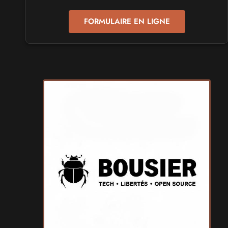
Samedi 19
et
Dimanche 20 septembre 2026
- à Pontarlier
FORMULAIRE EN LIGNE
SALONS & CONVENTIONS GEEKS
GeekNIID
Samedi 19
et
Dimanche 20 septembre 2026
- à Grigny
SALONS & CONVENTIONS GEEKS
Japan Manga Wave Colmar
Samedi 19
et
Dimanche 20 septembre 2026
- à Colmar
SALONS & CONVENTIONS GEEKS
Terra Mimbusia
Samedi 3
et
Dimanche 4 octobre 2026
- à Nègrepelisse
SALONS & CONVENTIONS GEEKS
Cidre et Dragon
Samedi 19
et
Dimanche 20 septembre 2026
- à Merville-
Franceville-Plage