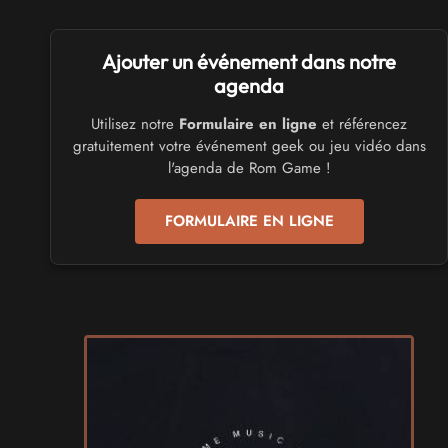
SALONS & CONVENTIONS GEEKS
Ajouter un événement dans notre
Trolls et Légendes 2027
du 26 au 28 mars 2027 - à Mons
agenda
Utilisez notre
Formulaire en ligne
et référencez
CULTURE JAPONAISE ET OTAKU
gratuitement votre événement geek ou jeu vidéo dans
Mang'Azur 2027
l'agenda de Rom Game !
les 24 et 25 avril 2027 - à Toulon
FORMULAIRE EN LIGNE
SALONS & CONVENTIONS GEEKS
Play Azur Festival 2027
les 17 et 18 avril 2027 - à Nice
SALONS & CONVENTIONS GEEKS
Art To Play 2026
les 14 et 15 novembre 2026 - à Nantes
VIDES GRENIERS, BROCANTES