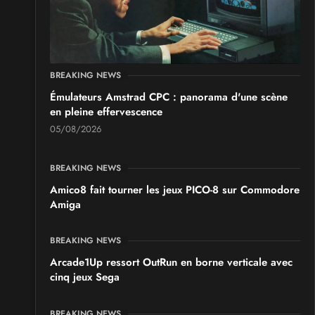
Saint Sul'Play
Samedi 19
et
Dimanche 20 septembre 2026
- à Saint-
Sulpice
SALONS & CONVENTIONS GEEKS
BREAKING NEWS
Chibi Manga
Émulateurs Amstrad CPC : panorama d'une scène
Samedi 17
et
Dimanche 18 octobre 2026
- à Sury-le-
en pleine effervescence
Comtal
05/08/2026
BREAKING NEWS
Amico8 fait tourner les jeux PICO-8 sur Commodore
Amiga
BREAKING NEWS
Arcade1Up ressort OutRun en borne verticale avec
cinq jeux Sega
BREAKING NEWS