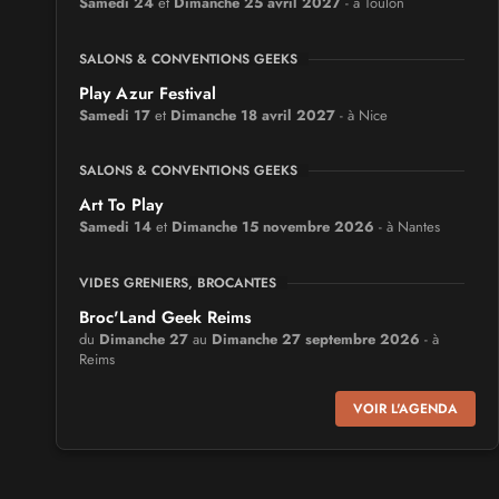
Samedi 24
et
Dimanche 25 avril 2027
- à Toulon
SALONS & CONVENTIONS GEEKS
Play Azur Festival
Samedi 17
et
Dimanche 18 avril 2027
- à Nice
SALONS & CONVENTIONS GEEKS
Art To Play
Samedi 14
et
Dimanche 15 novembre 2026
- à Nantes
VIDES GRENIERS, BROCANTES
Broc'Land Geek Reims
du
Dimanche 27
au
Dimanche 27 septembre 2026
- à
Reims
VOIR L'AGENDA
CULTURE JAPONAISE ET OTAKU
MangAnime
du
Dimanche 8
au
Dimanche 8 novembre 2026
- à
Morcenx