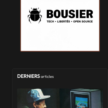
Terra Mimbusia
Samedi 3
et
Dimanche 4 octobre 2026
- à Nègrepelisse
SALONS & CONVENTIONS GEEKS
Cidre et Dragon
Samedi 19
et
Dimanche 20 septembre 2026
- à Merville-
Franceville-Plage
SALONS & CONVENTIONS GEEKS
Manga Sci-fi Days Romorantin
du
Samedi 3
au
Samedi 3 octobre 2026
- à Romorantin-
Lanthenay
DERNIERS
articles
SALONS & CONVENTIONS GEEKS
Boc'N'Geek
Samedi 26
et
Dimanche 27 septembre 2026
- à Bressuire
SALONS & CONVENTIONS GEEKS