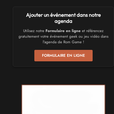
SALONS & CONVENTIONS GEEKS
Ajouter un événement dans notre
Arcadia GeekFest
agenda
Samedi 17
et
Dimanche 18 octobre 2026
- à Arques
Utilisez notre
Formulaire en ligne
et référencez
gratuitement votre événement geek ou jeu vidéo dans
SALONS & CONVENTIONS GEEKS
l'agenda de Rom Game !
Ponta Geek
Samedi 19
et
Dimanche 20 septembre 2026
- à Pontarlier
FORMULAIRE EN LIGNE
SALONS & CONVENTIONS GEEKS
GeekNIID
Samedi 19
et
Dimanche 20 septembre 2026
- à Grigny
SALONS & CONVENTIONS GEEKS
Japan Manga Wave Colmar
Samedi 19
et
Dimanche 20 septembre 2026
- à Colmar
SALONS & CONVENTIONS GEEKS