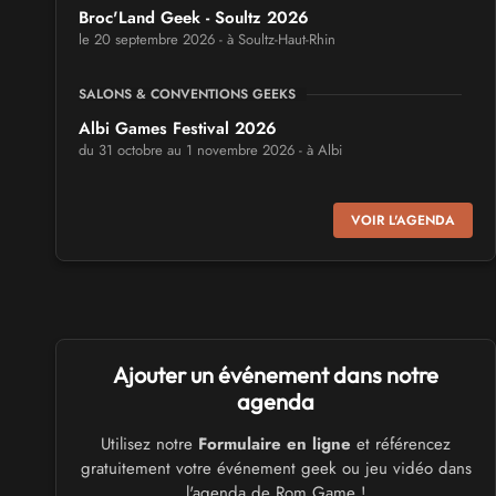
Broc'Land Geek - Soultz 2026
le 20 septembre 2026 - à Soultz-Haut-Rhin
SALONS & CONVENTIONS GEEKS
Albi Games Festival 2026
du 31 octobre au 1 novembre 2026 - à Albi
SALONS & CONVENTIONS GEEKS
VOIR L'AGENDA
Virtual Calais - salon du jeu vidéo et des loisirs
numériques 2026
les 3 et 4 octobre 2026 - à Calais
SALONS & CONVENTIONS GEEKS
Ajouter un événement dans notre
Trolls et Légendes 2027
du 26 au 28 mars 2027 - à Mons
agenda
Utilisez notre
Formulaire en ligne
et référencez
CULTURE JAPONAISE ET OTAKU
gratuitement votre événement geek ou jeu vidéo dans
Mang'Azur 2027
l'agenda de Rom Game !