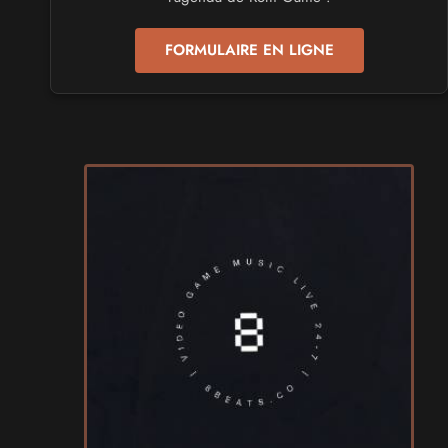
les 24 et 25 avril 2027 - à Toulon
FORMULAIRE EN LIGNE
SALONS & CONVENTIONS GEEKS
Play Azur Festival 2027
les 17 et 18 avril 2027 - à Nice
SALONS & CONVENTIONS GEEKS
Art To Play 2026
les 14 et 15 novembre 2026 - à Nantes
VIDES GRENIERS, BROCANTES
Broc'Land Geek Reims 2026
le 27 septembre 2026 - à Reims
CULTURE JAPONAISE ET OTAKU
MangAnime 2026
le 8 novembre 2026 - à Morcenx