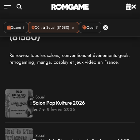
Conventions geeks : à Soual
×
Quand ?
Où : à Soual (81580)
Quoi ?
(81580)
Retrouvez tous les salons, conventions et événements geek,
retrogaming, manga, cosplay et jeux vidéo en France.
· Soual
Salon Pop Kulture 2026
les
7
et
8 février 2026
· Soual