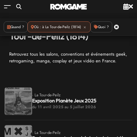
Conventions geeks : à La
×
Quand ?
Où : à La Tour-de-Peilz (1814)
Quoi ?
Tour-de-Peilz (1814)
Retrouvez tous les salons, conventions et événements geek,
retrogaming, manga, cosplay et jeux vidéo en France.
· La Tour-de-Peilz
Exposition Planète Jeux 2025
du
11 avril 2025
au
5 juillet 2026
· La Tour-de-Peilz