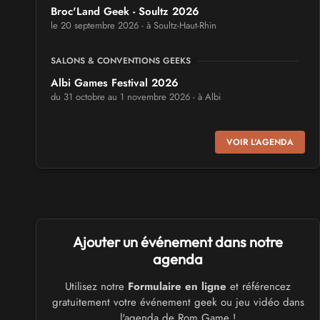
Broc'Land Geek - Soultz 2026
le 20 septembre 2026 - à Soultz-Haut-Rhin
SALONS & CONVENTIONS GEEKS
Albi Games Festival 2026
du 31 octobre au 1 novembre 2026 - à Albi
SALONS & CONVENTIONS GEEKS
VOIR L'AGENDA
Virtual Calais - salon du jeu vidéo et des loisirs
numériques 2026
les 3 et 4 octobre 2026 - à Calais
SALONS & CONVENTIONS GEEKS
Ajouter un événement dans notre
Trolls et Légendes 2027
du 26 au 28 mars 2027 - à Mons
agenda
Utilisez notre
Formulaire en ligne
et référencez
CULTURE JAPONAISE ET OTAKU
gratuitement votre événement geek ou jeu vidéo dans
Mang'Azur 2027
l'agenda de Rom Game !