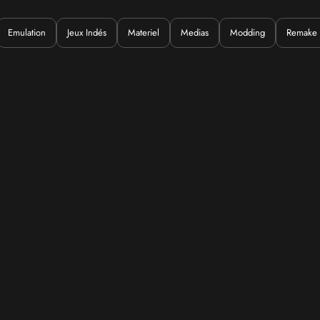
Emulation
Jeux Indés
Materiel
Medias
Modding
Remake
uoi ?