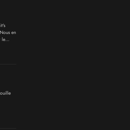
it's
 Nous en
 le
ouille