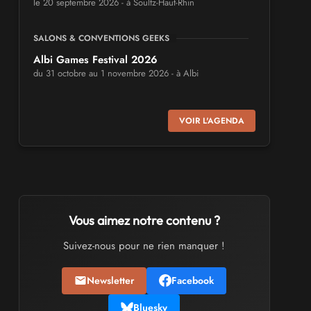
le 20 septembre 2026 - à Soultz-Haut-Rhin
SALONS & CONVENTIONS GEEKS
Albi Games Festival 2026
du 31 octobre au 1 novembre 2026 - à Albi
SALONS & CONVENTIONS GEEKS
VOIR L'AGENDA
Virtual Calais - salon du jeu vidéo et des
loisirs numériques 2026
les 3 et 4 octobre 2026 - à Calais
SALONS & CONVENTIONS GEEKS
Trolls et Légendes 2027
Vous aimez notre contenu ?
du 26 au 28 mars 2027 - à Mons
Suivez-nous pour ne rien manquer !
CULTURE JAPONAISE ET OTAKU
Newsletter
Facebook
Mang'Azur 2027
les 24 et 25 avril 2027 - à Toulon
Bluesky