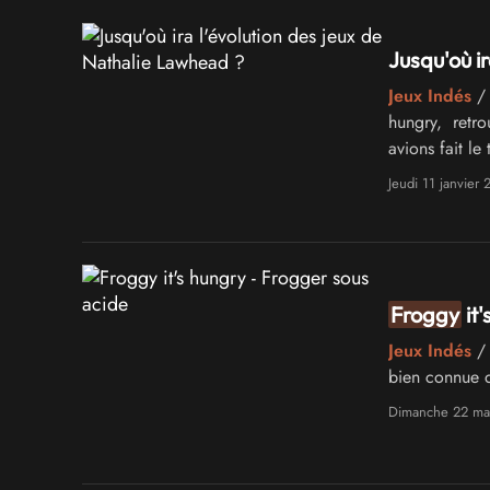
Jusqu'où i
Jeux Indés
/ 
hungry, retro
avions fait l
remake du …
Jeudi 11 janvier
Froggy
it'
Jeux Indés
bien connue d
Dimanche 22 ma