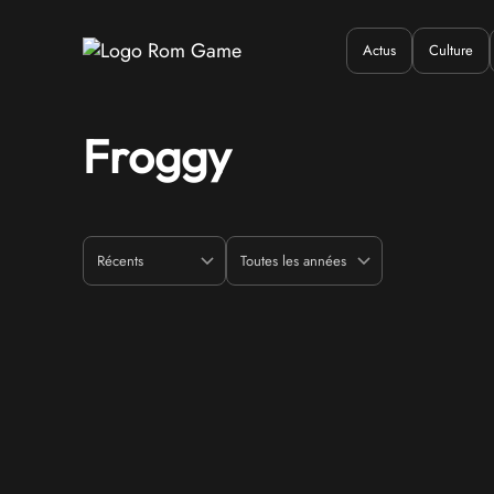
Actus
Culture
Quand ?
Où ?
Q
Froggy