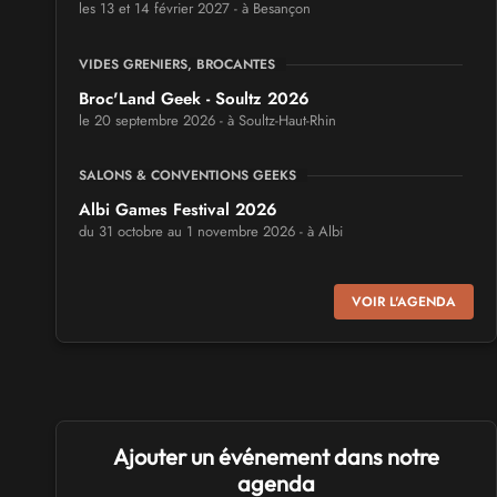
les 13 et 14 février 2027 - à Besançon
VIDES GRENIERS, BROCANTES
Broc'Land Geek - Soultz 2026
le 20 septembre 2026 - à Soultz-Haut-Rhin
SALONS & CONVENTIONS GEEKS
Albi Games Festival 2026
du 31 octobre au 1 novembre 2026 - à Albi
SALONS & CONVENTIONS GEEKS
VOIR L'AGENDA
Virtual Calais - salon du jeu vidéo et des loisirs
numériques 2026
les 3 et 4 octobre 2026 - à Calais
SALONS & CONVENTIONS GEEKS
Ajouter un événement dans notre
Trolls et Légendes 2027
du 26 au 28 mars 2027 - à Mons
agenda