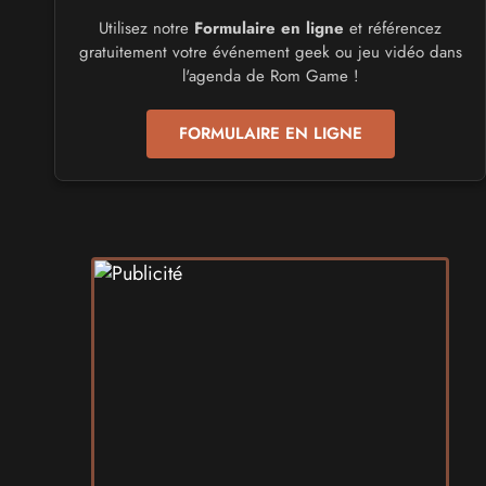
Utilisez notre
Formulaire en ligne
et référencez
CULTURE JAPONAISE ET OTAKU
gratuitement votre événement geek ou jeu vidéo dans
Mang'Azur 2027
l'agenda de Rom Game !
les 24 et 25 avril 2027 - à Toulon
FORMULAIRE EN LIGNE
SALONS & CONVENTIONS GEEKS
Play Azur Festival 2027
les 17 et 18 avril 2027 - à Nice
SALONS & CONVENTIONS GEEKS
Art To Play 2026
les 14 et 15 novembre 2026 - à Nantes
VIDES GRENIERS, BROCANTES
Broc'Land Geek Reims 2026
le 27 septembre 2026 - à Reims
CULTURE JAPONAISE ET OTAKU